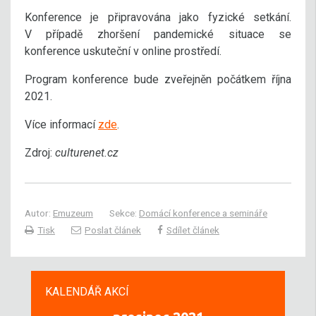
Konference je připravována jako fyzické setkání.
V případě zhoršení pandemické situace se
konference uskuteční v online prostředí.
Program konference bude zveřejněn počátkem října
2021.
Více informací
zde
.
Zdroj:
culturenet.cz
Autor:
Emuzeum
Sekce:
Domácí konference a semináře
Tisk
Poslat článek
Sdílet článek
KALENDÁŘ AKCÍ