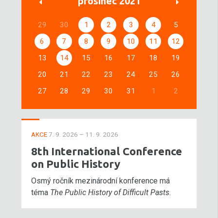
prosinec 2021
29
30
1
2
3
4
5
6
7
8
9
10
11
12
13
14
15
16
17
18
19
20
21
22
23
24
25
26
27
28
29
30
31
1
2
AKCE
7. 9. 2026 – 11. 9. 2026
8th International Conference
on Public History
Osmý ročník mezinárodní konference má
téma
The Public History of Difficult Pasts
.