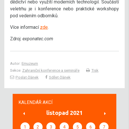
dědictví nebo využití moderních technologií. Součástí
veletrhu je i konference nebo praktické workshopy
pod vedením odborníků.
Více informací
zde
.
Zdroj:
exponatec.com
Autor:
Emuzeum
Sekce:
Zahraniční konference a semináře
Tisk
Poslat článek
Sdílet článek
KALENDÁŘ AKCÍ
listopad 2021
1
2
3
4
5
6
7