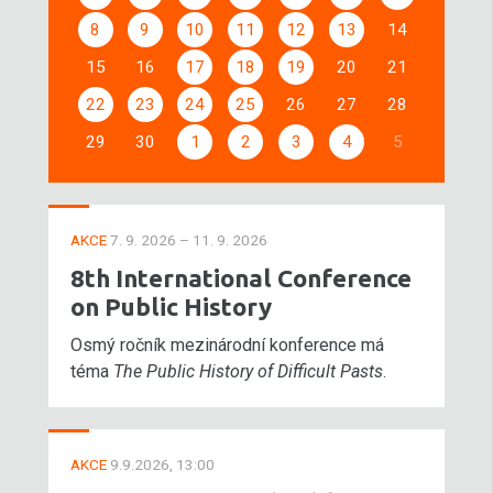
8
9
10
11
12
13
14
15
16
17
18
19
20
21
22
23
24
25
26
27
28
29
30
1
2
3
4
5
AKCE
7. 9. 2026 – 11. 9. 2026
8th International Conference
on Public History
Osmý ročník mezinárodní konference má
téma
The Public History of Difficult Pasts
.
AKCE
9.9.2026, 13:00