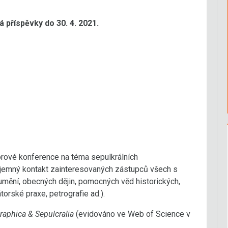
 příspěvky do 30. 4. 2021.
orové konference na téma sepulkrálních
ájemný kontakt zainteresovaných zástupců všech s
 umění, obecných dějin, pomocných věd historických,
orské praxe, petrografie ad.).
raphica & Sepulcralia
(evidováno ve Web of Science v