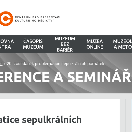
MUZEUM
HOVNA
ČASOPIS
MUZEA
MUZEOL
BEZ
NTRA
MUZEUM
ONLINE
A METO
BARIÉR
ře
/
20. zasedání k problematice sepulkrálních památek
ERENCE A SEMINÁŘ
atice sepulkrálních