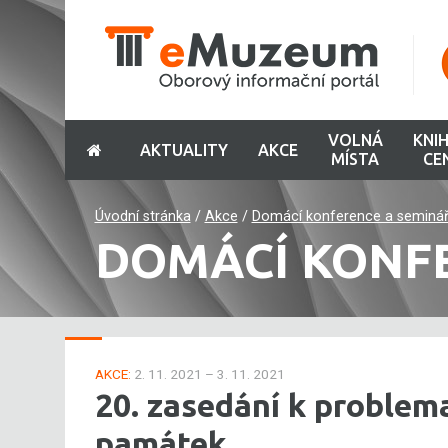
VOLNÁ
KNI
AKTUALITY
AKCE
MÍSTA
CE
Úvodní stránka
/
Akce
/
Domácí konference a seminá
DOMÁCÍ KONF
AKCE:
2. 11. 2021 – 3. 11. 2021
20. zasedání k problem
památek