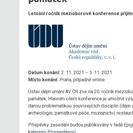
Letošní ročník mezioborové konference přijímá
Datum konání:
2. 11. 2021 – 3. 11. 2021
Místo konání:
Praha, případně online
Ústav dějin umění AV ČR zve na 20. ročník meziob
památek. Hlavním cílem konference je umožnit vz
danou problematikou souvisejících disciplín (dějin
archeologie, památkové péče, muzejnictví, restaurát
Příspěvky zasedání budou publikovány v řadě
Epig
kategorii Proceedings).