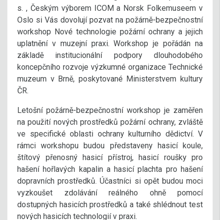
s. , Českým výborem ICOM a Norsk Folkemuseem v
Oslo si Vás dovolují pozvat na požárně-bezpečnostní
workshop Nové technologie požární ochrany a jejich
uplatnění v muzejní praxi. Workshop je pořádán na
základě institucionální podpory dlouhodobého
koncepčního rozvoje výzkumné organizace Technické
muzeum v Brně, poskytované Ministerstvem kultury
ČR.
Letošní požárně-bezpečnostní workshop je zaměřen
na použití nových prostředků požární ochrany, zvláště
ve specifické oblasti ochrany kulturního dědictví. V
rámci workshopu budou představeny hasicí koule,
štítový přenosný hasicí přístroj, hasicí roušky pro
hašení hořlavých kapalin a hasicí plachta pro hašení
dopravních prostředků. Účastníci si opět budou moci
vyzkoušet zdolávání reálného ohně pomocí
dostupných hasicích prostředků a také shlédnout test
nových hasicích technologií v praxi.