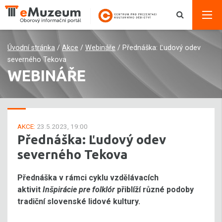
Úvodní stránka
/
Akce
/
Webináře
/
Přednáška: Ľudový odev
severného Tekova
WEBINÁŘE
AKCE:
23.5.2023, 19:00
Přednáška: Ľudový odev
severného Tekova
Přednáška v rámci cyklu vzdělávacích
aktivit
Inšpirácie pre folklór
přiblíží různé podoby
tradiční slovenské lidové kultury.