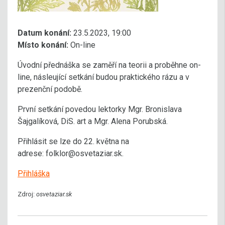
Datum konání:
23.5.2023, 19:00
Místo konání:
On-line
Úvodní přednáška se zaměří na teorii a proběhne on-
line, násleující setkání budou praktického rázu a v
prezenční podobě.
První setkání povedou lektorky Mgr. Bronislava
Šajgalíková, DiS. art a Mgr. Alena Porubská.
Přihlásit se lze do 22. května na
adrese: folklor@osvetaziar.sk.
Přihláška
Zdroj:
osvetaziar.sk