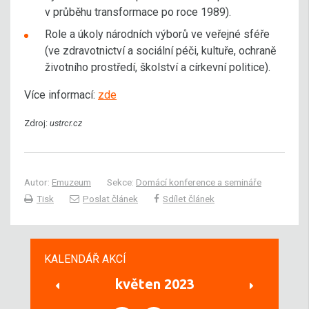
v průběhu transformace po roce 1989).
Role a úkoly národních výborů ve veřejné sféře
(ve zdravotnictví a sociální péči, kultuře, ochraně
životního prostředí, školství a církevní politice).
Více informací:
zde
Zdroj:
ustrcr.cz
Autor:
Emuzeum
Sekce:
Domácí konference a semináře
Tisk
Poslat článek
Sdílet článek
KALENDÁŘ AKCÍ
květen 2023