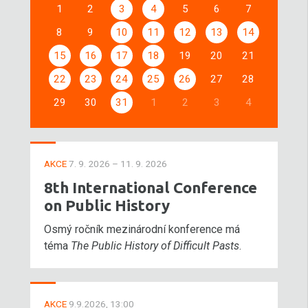
1
2
3
4
5
6
7
8
9
10
11
12
13
14
15
16
17
18
19
20
21
22
23
24
25
26
27
28
29
30
31
1
2
3
4
AKCE
7. 9. 2026 – 11. 9. 2026
8th International Conference
on Public History
Osmý ročník mezinárodní konference má
téma
The Public History of Difficult Pasts
.
AKCE
9.9.2026, 13:00