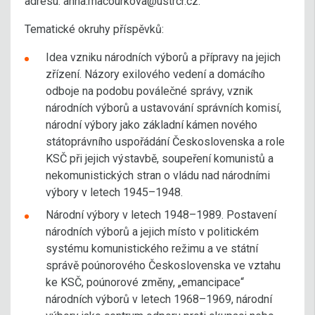
adresu: anna.macourkova@ustrcr.cz.
Tematické okruhy příspěvků:
Idea vzniku národních výborů a přípravy na jejich
zřízení. Názory exilového vedení a domácího
odboje na podobu poválečné správy, vznik
národních výborů a ustavování správních komisí,
národní výbory jako základní kámen nového
státoprávního uspořádání Československa a role
KSČ při jejich výstavbě, soupeření komunistů a
nekomunistických stran o vládu nad národními
výbory v letech 1945–1948.
Národní výbory v letech 1948–1989. Postavení
národních výborů a jejich místo v politickém
systému komunistického režimu a ve státní
správě poúnorového Československa ve vztahu
ke KSČ, poúnorové změny, „emancipace“
národních výborů v letech 1968–1969, národní