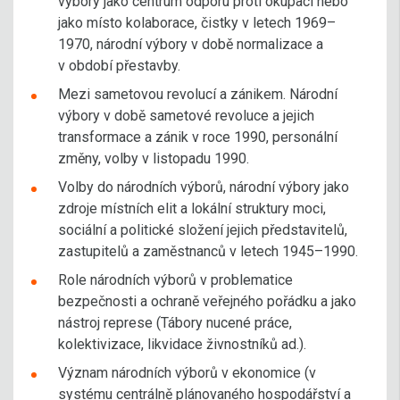
výbory jako centrum odporu proti okupaci nebo
jako místo kolaborace, čistky v letech 1969–
1970, národní výbory v době normalizace a
v období přestavby.
Mezi sametovou revolucí a zánikem. Národní
výbory v době sametové revoluce a jejich
transformace a zánik v roce 1990, personální
změny, volby v listopadu 1990.
Volby do národních výborů, národní výbory jako
zdroje místních elit a lokální struktury moci,
sociální a politické složení jejich představitelů,
zastupitelů a zaměstnanců v letech 1945–1990.
Role národních výborů v problematice
bezpečnosti a ochraně veřejného pořádku a jako
nástroj represe (Tábory nucené práce,
kolektivizace, likvidace živnostníků ad.).
Význam národních výborů v ekonomice (v
systému centrálně plánovaného hospodářství a