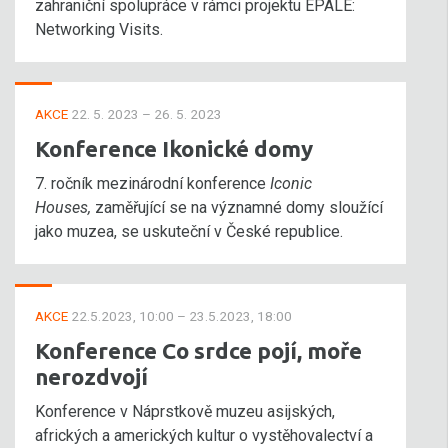
zahraniční spolupráce v rámci projektu EPALE:
Networking Visits.
AKCE
22. 5. 2023 – 26. 5. 2023
Konference Ikonické domy
7. ročník mezinárodní konference
Iconic
Houses,
zaměřující se na významné domy sloužící
jako muzea, se uskuteční v České republice.
AKCE
22.5.2023, 10:00 – 23.5.2023, 18:00
Konference Co srdce pojí, moře
nerozdvojí
Konference v Náprstkově muzeu asijských,
afrických a amerických kultur o vystěhovalectví a