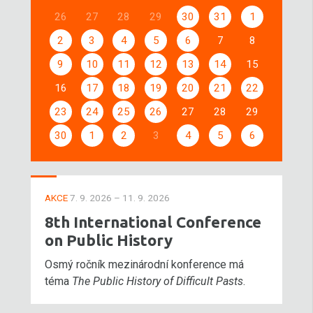
26
27
28
29
30
31
1
2
3
4
5
6
7
8
9
10
11
12
13
14
15
16
17
18
19
20
21
22
23
24
25
26
27
28
29
30
1
2
3
4
5
6
AKCE
7. 9. 2026 – 11. 9. 2026
8th International Conference
on Public History
Osmý ročník mezinárodní konference má
téma
The Public History of Difficult Pasts
.