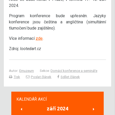
2024.
Program konference bude upřesněn. Jazyky
konference jsou čeština a angličtina (simultánní
tlumočení bude zajištěno).
Více informací
zde
.
Zdroj:
lootedart.cz
Autor:
Emuzeum
Sekce:
Domácí konference a semináře
Tisk
Poslat článek
Sdílet článek
KALENDÁŘ AKCÍ
září 2024