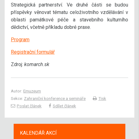
Strategická partnerství. Ve druhé části se budou
příspěvky věnovat tématu celoživotního vzdělávání v
oblasti památkové péče a stavebního kulturního
dědictví, včetně příkladu dobré praxe.
Program
Registrační formulář
Zdroj:
komarch.sk
Autor:
Emuzeum
Sekce:
Zahraniční konference a semináře
Tisk
Poslat článek
Sdílet článek
KALENDÁŘ AKCÍ