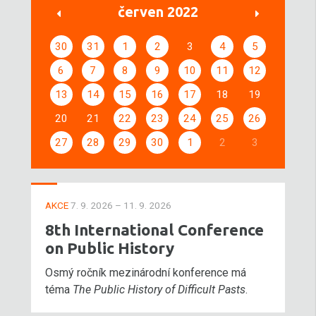
červen 2022
30
31
1
2
3
4
5
6
7
8
9
10
11
12
13
14
15
16
17
18
19
20
21
22
23
24
25
26
27
28
29
30
1
2
3
AKCE
7. 9. 2026 – 11. 9. 2026
8th International Conference
on Public History
Osmý ročník mezinárodní konference má
téma
The Public History of Difficult Pasts
.