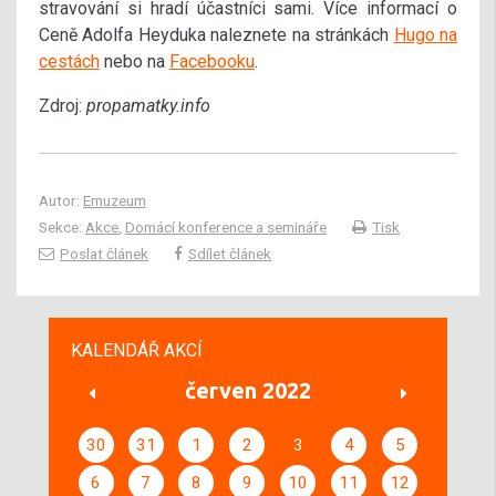
stravování si hradí účastníci sami. Více informací o
Ceně Adolfa Heyduka naleznete na stránkách
Hugo na
cestách
nebo na
Facebooku
.
Zdroj:
propamatky.info
Autor:
Emuzeum
Sekce:
Akce
,
Domácí konference a semináře
Tisk
Poslat článek
Sdílet článek
KALENDÁŘ AKCÍ
červen 2022
30
31
1
2
3
4
5
6
7
8
9
10
11
12