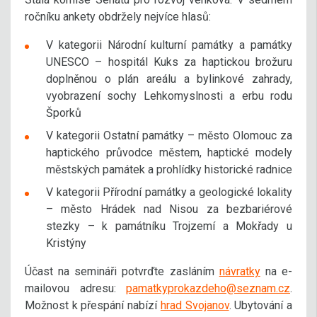
ročníku ankety obdržely nejvíce hlasů:
V kategorii Národní kulturní památky a památky
UNESCO – hospitál Kuks za haptickou brožuru
doplněnou o plán areálu a bylinkové zahrady,
vyobrazení sochy Lehkomyslnosti a erbu rodu
Šporků
V kategorii Ostatní památky – město Olomouc za
haptického průvodce městem, haptické modely
městských památek a prohlídky historické radnice
V kategorii Přírodní památky a geologické lokality
– město Hrádek nad Nisou za bezbariérové
stezky – k památníku Trojzemí a Mokřady u
Kristýny
Účast na semináři potvrďte zasláním
návratky
na e-
mailovou adresu:
pamatkyprokazdeho@seznam.cz
.
Možnost k přespání nabízí
hrad Svojanov
. Ubytování a