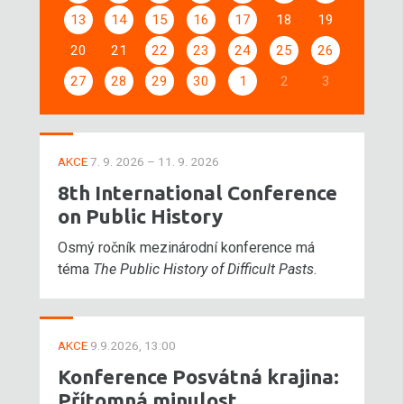
13
14
15
16
17
18
19
20
21
22
23
24
25
26
27
28
29
30
1
2
3
AKCE
7. 9. 2026 – 11. 9. 2026
8th International Conference
on Public History
Osmý ročník mezinárodní konference má
téma
The Public History of Difficult Pasts
.
AKCE
9.9.2026, 13:00
Konference Posvátná krajina:
Přítomná minulost