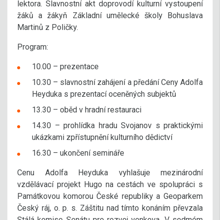
lektora. Slavnostní akt doprovodí kulturní vystoupení
žáků a žákyň Základní umělecké školy Bohuslava
Martinů z Poličky.
Program:
10.00 – prezentace
10.30 – slavnostní zahájení a předání Ceny Adolfa
Heyduka s prezentací oceněných subjektů
13.30 – oběd v hradní restauraci
14.30 – prohlídka hradu Svojanov s praktickými
ukázkami zpřístupnění kulturního dědictví
16.30 – ukončení semináře
Cenu Adolfa Heyduka vyhlašuje mezinárodní
vzdělávací projekt Hugo na cestách ve spolupráci s
Památkovou komorou České republiky a Geoparkem
Český ráj, o. p. s. Záštitu nad tímto konáním převzala
Stálá komise Senátu pro rozvoj venkova. V sedmém