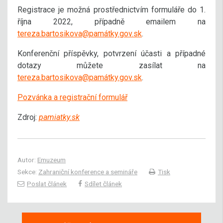
Registrace je možná prostřednictvím formuláře do 1.
října 2022, případně emailem na
tereza.bartosikova@památky.gov.sk
.
Konferenční příspěvky, potvrzení účasti a případné
dotazy můžete zasílat na
tereza.bartosikova@památky.gov.sk
.
Pozvánka a registrační formulář
Zdroj:
pamiatky.sk
Autor:
Emuzeum
Sekce:
Zahraniční konference a semináře
Tisk
Poslat článek
Sdílet článek