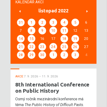
KALENDÁŘ AKCÍ
listopad 2022
31
1
2
3
4
5
6
7
8
9
10
11
12
13
14
15
16
17
18
19
20
21
22
23
24
25
26
27
28
29
30
1
2
3
4
AKCE
7. 9. 2026 – 11. 9. 2026
8th International Conference
on Public History
Osmý ročník mezinárodní konference má
téma
The Public History of Difficult Pasts
.