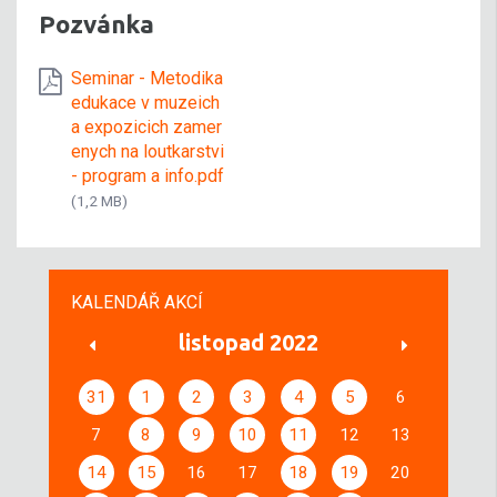
Pozvánka
Seminar - Metodika
edukace v muzeich
a expozicich zamer
enych na loutkarstvi
- program a info.pdf
(1,2 MB)
KALENDÁŘ AKCÍ
listopad 2022
31
1
2
3
4
5
6
7
8
9
10
11
12
13
14
15
16
17
18
19
20