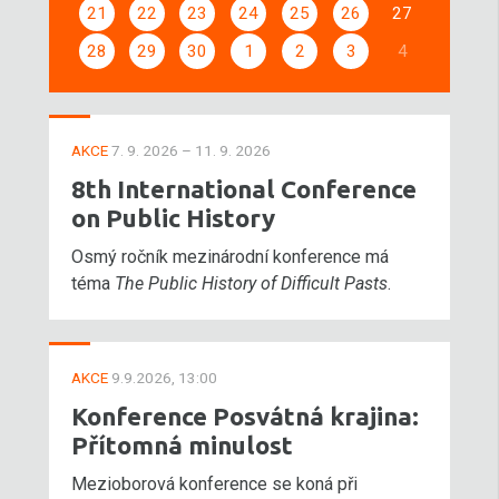
21
22
23
24
25
26
27
28
29
30
1
2
3
4
AKCE
7. 9. 2026 – 11. 9. 2026
8th International Conference
on Public History
Osmý ročník mezinárodní konference má
téma
The Public History of Difficult Pasts
.
AKCE
9.9.2026, 13:00
Konference Posvátná krajina:
Přítomná minulost
Mezioborová konference se koná při