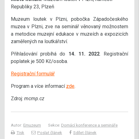
Republiky 23, Plzeň
Muzeum loutek v Plzni, pobočka Západočeského
muzea v Plzni, zve na seminář věnovaný možnostem
a metodice muzejní edukace v muzeích a expozicích
zaměřených na loutkářství.
Přihlašování probíhá do
14. 11. 2022
. Registrační
poplatek je 500 Kč/osoba.
Registrační formulář
Program a více informací
zde
.
Zdroj:
mcmp.cz
Autor:
Emuzeum
Sekce:
Domácí konference a semináře
Tisk
Poslat článek
Sdílet článek