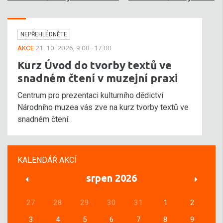
NEPŘEHLÉDNĚTE
AKCE
21. 10. 2026, 9:00–17:00
Kurz Úvod do tvorby textů ve
snadném čtení v muzejní praxi
Centrum pro prezentaci kulturního dědictví
Národního muzea vás zve na kurz tvorby textů ve
snadném čtení.
KALENDÁŘ AKCÍ
srpen 2026
27
28
29
30
31
1
2
3
4
5
6
7
8
9