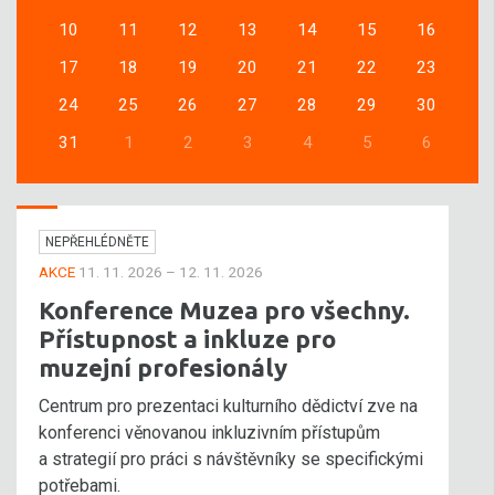
10
11
12
13
14
15
16
17
18
19
20
21
22
23
24
25
26
27
28
29
30
31
1
2
3
4
5
6
NEPŘEHLÉDNĚTE
AKCE
11. 11. 2026 – 12. 11. 2026
Konference Muzea pro všechny.
Přístupnost a inkluze pro
muzejní profesionály
Centrum pro prezentaci kulturního dědictví zve na
konferenci věnovanou inkluzivním přístupům
a strategií pro práci s návštěvníky se specifickými
potřebami.