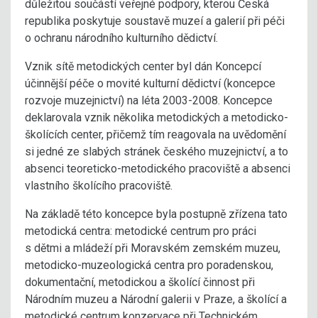
důležitou součástí veřejné podpory, kterou Česká
republika poskytuje soustavě muzeí a galerií při péči
o ochranu národního kulturního dědictví.
Vznik sítě metodických center byl dán Koncepcí
účinnější péče o movité kulturní dědictví (koncepce
rozvoje muzejnictví) na léta 2003-2008. Koncepce
deklarovala vznik několika metodických a metodicko-
školících center, přičemž tím reagovala na uvědomění
si jedné ze slabých stránek českého muzejnictví, a to
absenci teoreticko-metodického pracoviště a absenci
vlastního školícího pracoviště.
Na základě této koncepce byla postupně zřízena tato
metodická centra: metodické centrum pro práci
s dětmi a mládeží při Moravském zemském muzeu,
metodicko-muzeologická centra pro poradenskou,
dokumentační, metodickou a školící činnost při
Národním muzeu a Národní galerii v Praze, a školící a
metodické centrum konzervace při Technickém