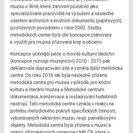
muzeu v Brně, které zároveň působilo jako
specializované pracoviště na vysušení a následné
ošetření archivních a knižních dokumentů (papírových),
postižených povodněmi v roce 2002. Služby
metodických center byly dle koncepce plánovány
k využití pro muzea zřizovaná kraji a obcemi.
Koncepce účinnější péče o movité kulturní dědictví
(koncepce rozvoje muzejnictví) 2010 - 2015 pak
deklarovala dopracování sítě a vznikla další metodická
centra. Do roku 2016 tak byla následně zřízena
metodická centra pro muzea v přírodě, pro knižní
kulturu a literární muzea a Metodické centrum
dokumentace, konzervace a restaurování hudebních
nástrojů. Tato metodická centra vznikla v reakci na
potřebu metodického pokrytí specifických činností,
vykonávaných některými muzei, resp. památkovými
objekty. Metodická centra byla zřízena u muzeí a
galerií, příspěvkových organizací MK ČR, které o