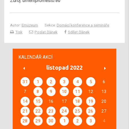
Zdroj:
umenipromesto.eu
Autor:
Emuzeum
Sekce:
Domácí konference a semináře
Tisk
Poslat článek
Sdílet článek
KALENDÁŘ AKCÍ
listopad 2022
31
1
2
3
4
5
6
7
8
9
10
11
12
13
14
15
16
17
18
19
20
21
22
23
24
25
26
27
28
29
30
1
2
3
4