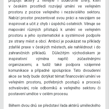
propojit aktéry z veřejné i soukromé sféry, kteří
v českém prostředí rozvíjejí umění ve veřejném
prostoru z pozice veřejného i nezávislého sektoru.
Nabízí prostor prezentovat svou práci a navzájem se
inspirovat a učit z chyb i úspěchů ostatních. Věnuje se
mapování různých přístupů k umění ve veřejném
prostoru a jeho systematické a systémové podpoře
ze strany měst a obcí. Ambicí je poukázat na příklady
zdařilé praxe v českých městech, ale nahlédnout i do
zahraničních příkladů. Důležitým východiskem je
inspirativní výměna napříč zúčastněnými
organizacemi, a tudíž také podpora vzájemné
komunikace a případné spolupráce. Tato dvoudenní
akce se tedy bude dotýkat témat financování umění ve
veřejném prostoru, potřebných postupů a procesů
schvalování, role odborníků a veřejného sektoru či
postavení umělce v celém procesu.
Během dvou dnů se představí řada aktérů uměleckého