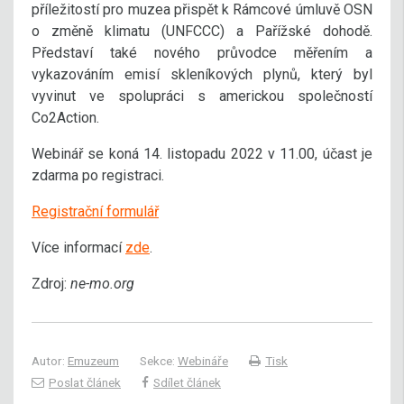
příležitostí pro muzea přispět k Rámcové úmluvě OSN
o změně klimatu (UNFCCC) a Pařížské dohodě.
Představí také nového průvodce měřením a
vykazováním emisí skleníkových plynů, který byl
vyvinut ve spolupráci s americkou společností
Co2Action.
Webinář se koná 14. listopadu 2022 v 11.00, účast je
zdarma po registraci.
Registrační formulář
Více informací
zde
.
Zdroj:
ne-mo.org
Autor:
Emuzeum
Sekce:
Webináře
Tisk
Poslat článek
Sdílet článek