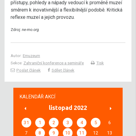
přístupy, pohledy a nápady vedoucí k proměně muzeí
směrem k inovativnější a flexibilnější podobě. Kritická
reflexe muzeí a jejich provozu.
Zdroj:
ne-mo.org
Autor:
Emuzeum
Sekce:
Zahraniční konference a semináře
Tisk
Poslat článek
Sdílet článek
KALENDÁŘ AKCÍ
listopad 2022
31
1
2
3
4
5
6
7
8
9
10
11
12
13