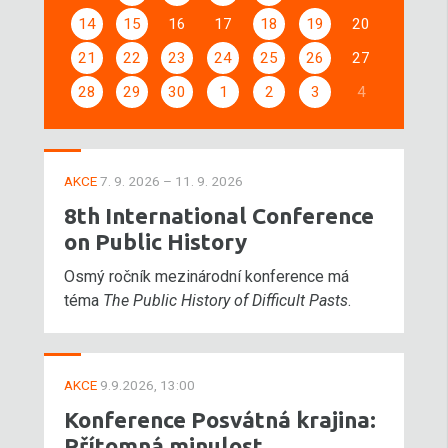
14
15
16
17
18
19
20
21
22
23
24
25
26
27
28
29
30
1
2
3
4
AKCE
7. 9. 2026 – 11. 9. 2026
8th International Conference
on Public History
Osmý ročník mezinárodní konference má
téma
The Public History of Difficult Pasts
.
AKCE
9.9.2026, 13:00
Konference Posvátná krajina:
Přítomná minulost