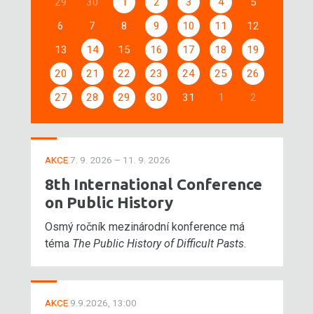
29
30
1
2
3
4
5
6
7
8
9
10
11
12
13
14
15
16
17
18
19
20
21
22
23
24
25
26
27
28
29
30
31
1
2
AKCE
7. 9. 2026 – 11. 9. 2026
8th International Conference
on Public History
Osmý ročník mezinárodní konference má
téma
The Public History of Difficult Pasts
.
AKCE
9.9.2026, 13:00