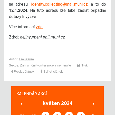
na adresu:
identity.collecting@mail.muni.cz
, a to do
12.1.2024
. Na tuto adresu lze také zaslat případně
dotazy k výzvě.
Více informací
zde
.
Zdroj:
dejinyumeni.phil.muni.cz
Autor:
Emuzeum
Sekce:
Zahraniční konference a semináře
Tisk
Poslat článek
Sdílet článek
KALENDÁŘ AKCÍ
květen 2024