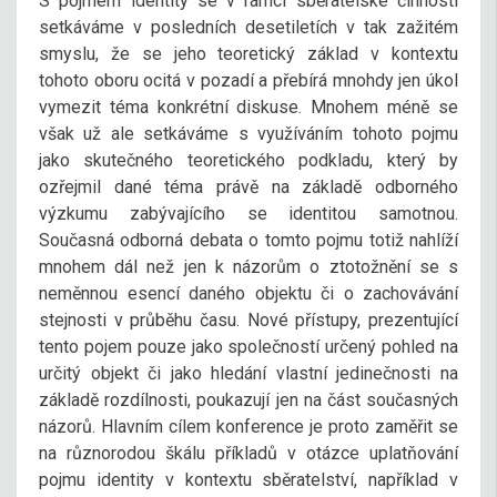
S pojmem identity se v rámci sběratelské činnosti
setkáváme v posledních desetiletích v tak zažitém
smyslu, že se jeho teoretický základ v kontextu
tohoto oboru ocitá v pozadí a přebírá mnohdy jen úkol
vymezit téma konkrétní diskuse. Mnohem méně se
však už ale setkáváme s využíváním tohoto pojmu
jako skutečného teoretického podkladu, který by
ozřejmil dané téma právě na základě odborného
výzkumu zabývajícího se identitou samotnou.
Současná odborná debata o tomto pojmu totiž nahlíží
mnohem dál než jen k názorům o ztotožnění se s
neměnnou esencí daného objektu či o zachovávání
stejnosti v průběhu času. Nové přístupy, prezentující
tento pojem pouze jako společností určený pohled na
určitý objekt či jako hledání vlastní jedinečnosti na
základě rozdílnosti, poukazují jen na část současných
názorů. Hlavním cílem konference je proto zaměřit se
na různorodou škálu příkladů v otázce uplatňování
pojmu identity v kontextu sběratelství, například v