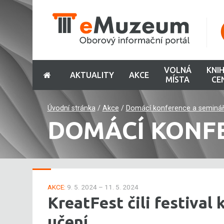
VOLNÁ
KNI
AKTUALITY
AKCE
MÍSTA
CE
Úvodní stránka
/
Akce
/
Domácí konference a seminá
DOMÁCÍ KONF
AKCE:
9. 5. 2024 – 11. 5. 2024
KreatFest čili festival 
učení