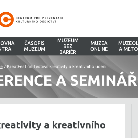
MUZEUM
HOVNA
ČASOPIS
MUZEA
MUZEOL
BEZ
NTRA
MUZEUM
ONLINE
A METO
BARIÉR
ře
/
KreatFest čili festival kreativity a kreativního učení
ERENCE A SEMINÁŘ
kreativity a kreativního