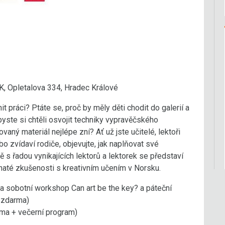
K, Opletalova 334, Hradec Králové
 práci? Ptáte se, proč by měly děti chodit do galerií a
te si chtěli osvojit techniky vypravěčského
lovaný materiál nejlépe zní? Ať už jste učitelé, lektoři
nebo zvídaví rodiče, objevujte, jak naplňovat své
ě s řadou vynikajících lektorů a lektorek se představí
ohaté zkušenosti s kreativním učením v Norsku.
a sobotní workshop Can art be the key? a páteční
 zdarma)
rma + večerní program)