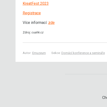
KreatFest 2023
Registrace
Více informací:
zde
Zdroj:
cuahk.cz
Autor:
Emuzeum
Sekce:
Domácí konference a semináře
Chc