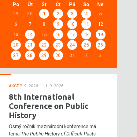
Po
Út
St
Čt
Pá
So
Ne
29
30
1
2
3
4
5
6
7
8
9
10
11
12
13
14
15
16
17
18
19
20
21
22
23
24
25
26
27
28
29
30
31
1
2
AKCE
7. 9. 2026 – 11. 9. 2026
8th International
Conference on Public
History
Osmý ročník mezinárodní konference má
téma
The Public History of Difficult Pasts
.