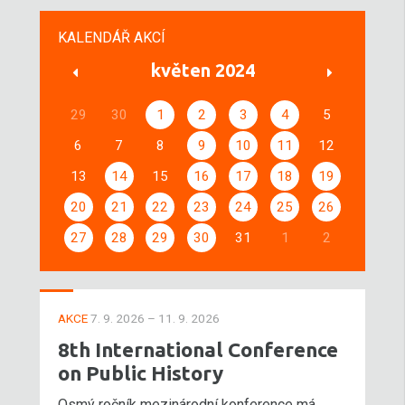
KALENDÁŘ AKCÍ
květen 2024
29
30
1
2
3
4
5
6
7
8
9
10
11
12
13
14
15
16
17
18
19
20
21
22
23
24
25
26
27
28
29
30
31
1
2
AKCE
7. 9. 2026 – 11. 9. 2026
8th International Conference
on Public History
Osmý ročník mezinárodní konference má