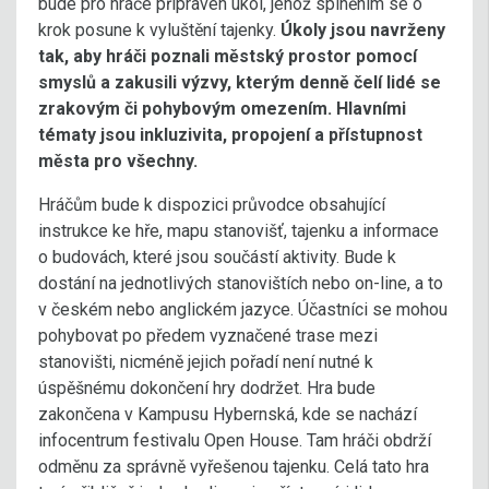
bude pro hráče připraven úkol, jehož splněním se o
krok posune k vyluštění tajenky.
Úkoly jsou navrženy
tak, aby hráči poznali městský prostor pomocí
smyslů a zakusili výzvy, kterým denně čelí lidé se
zrakovým či pohybovým omezením. Hlavními
tématy jsou inkluzivita, propojení a přístupnost
města pro všechny.
Hráčům bude k dispozici průvodce obsahující
instrukce ke hře, mapu stanovišť, tajenku a informace
o budovách, které jsou součástí aktivity. Bude k
dostání na jednotlivých stanovištích nebo on-line, a to
v českém nebo anglickém jazyce. Účastníci se mohou
pohybovat po předem vyznačené trase mezi
stanovišti, nicméně jejich pořadí není nutné k
úspěšnému dokončení hry dodržet. Hra bude
zakončena v Kampusu Hybernská, kde se nachází
infocentrum festivalu Open House. Tam hráči obdrží
odměnu za správně vyřešenou tajenku. Celá tato hra