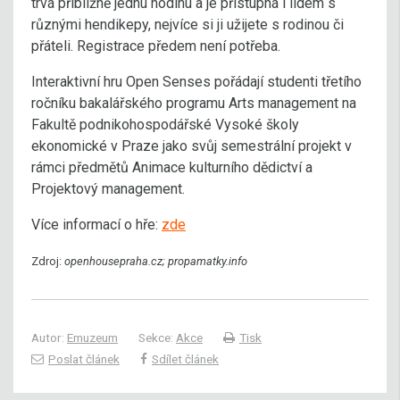
trvá přibližně jednu hodinu a je přístupná i lidem s
různými hendikepy, nejvíce si ji užijete s rodinou či
přáteli. Registrace předem není potřeba.
Interaktivní hru Open Senses pořádají studenti třetího
ročníku bakalářského programu Arts management na
Fakultě podnikohospodářské Vysoké školy
ekonomické v Praze jako svůj semestrální projekt v
rámci předmětů Animace kulturního dědictví a
Projektový management.
Více informací o hře:
zde
Zdroj:
openhousepraha.cz; propamatky.info
Autor:
Emuzeum
Sekce:
Akce
Tisk
Poslat článek
Sdílet článek