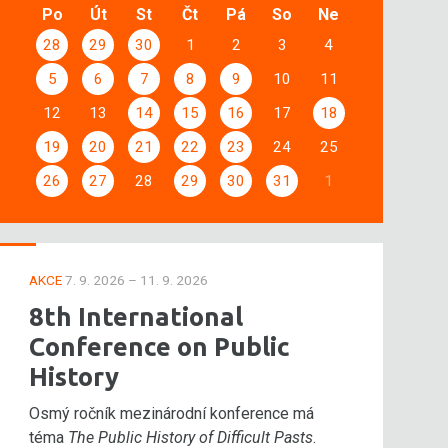
Po
Út
St
Čt
Pá
So
Ne
28
29
30
1
2
3
4
5
6
7
8
9
10
11
12
13
14
15
16
17
18
19
20
21
22
23
24
25
26
27
28
29
30
31
1
AKCE
7. 9. 2026 – 11. 9. 2026
8th International
Conference on Public
History
Osmý ročník mezinárodní konference má
téma
The Public History of Difficult Pasts
.