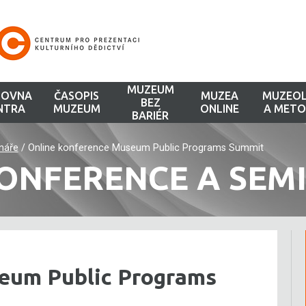
MUZEUM
HOVNA
ČASOPIS
MUZEA
MUZEOL
BEZ
NTRA
MUZEUM
ONLINE
A METO
BARIÉR
náře
/
Online konference Museum Public Programs Summit
ONFERENCE A SEM
eum Public Programs