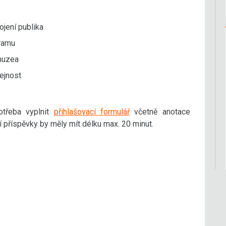
jení publika
gramu
 muzea
ejnost
otřeba vyplnit
přihlašovací formulář
včetně anotace
 příspěvky by měly mít délku max. 20 minut.