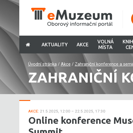
VOLNÁ
KNI
AKTUALITY
AKCE
MÍSTA
CE
Úvodní stránka
/
Akce
/
Zahraniční konference a semi
ZAHRANIČNÍ K
AKCE:
21.5.2025, 12:00 – 22.5.2025, 17:30
Online konference Mus
Summit