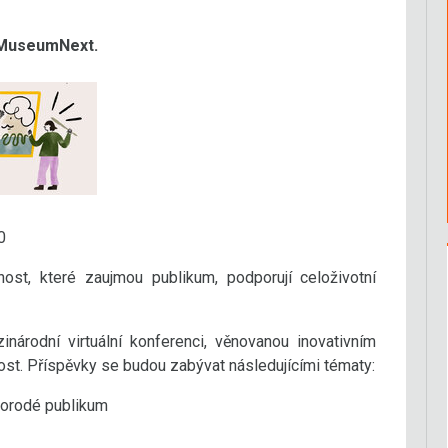
 MuseumNext.
0
st, které zaujmou publikum, podporují celoživotní
rodní virtuální konferenci, věnovanou inovativním
nost. Příspěvky se budou zabývat následujícími tématy:
norodé publikum