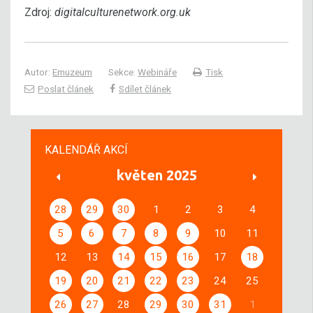
Zdroj:
digitalculturenetwork.org.uk
Autor:
Emuzeum
Sekce:
Webináře
Tisk
Poslat článek
Sdílet článek
KALENDÁŘ AKCÍ
květen 2025
28
29
30
1
2
3
4
5
6
7
8
9
10
11
12
13
14
15
16
17
18
19
20
21
22
23
24
25
26
27
28
29
30
31
1