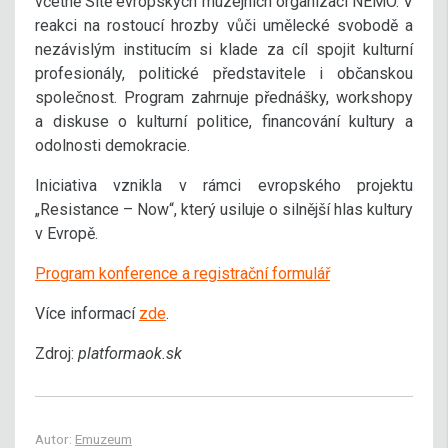
včetně Sítě evropských muzejních organizací NEMO. V
reakci na rostoucí hrozby vůči umělecké svobodě a
nezávislým institucím si klade za cíl spojit kulturní
profesionály, politické představitele i občanskou
společnost. Program zahrnuje přednášky, workshopy
a diskuse o kulturní politice, financování kultury a
odolnosti demokracie.
Iniciativa vznikla v rámci evropského projektu
„Resistance – Now“, který usiluje o silnější hlas kultury
v Evropě.
Program konference a registrační formulář
Více informací
zde
.
Zdroj:
platformaok.sk
Autor:
Emuzeum