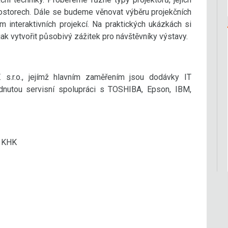
rostorech. Dále se budeme věnovat výběru projekčních
em interaktivních projekcí. Na praktických ukázkách si
jak vytvořit působivý zážitek pro návštěvníky výstavy.
. s.r.o., jejímž hlavním zaměřením jsou dodávky IT
odnutou servisní spolupráci s TOSHIBA, Epson, IBM,
í KHK