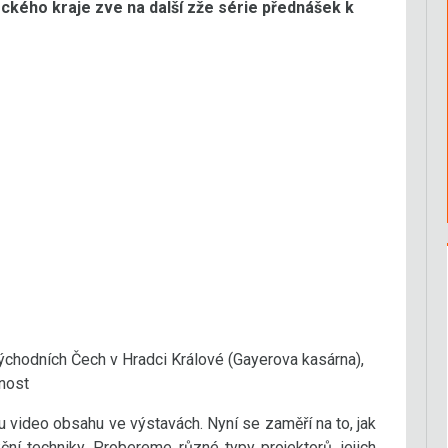
kého kraje zve na další zže série přednášek k
chodních Čech v Hradci Králové (Gayerova kasárna),
nost
 video obsahu ve výstavách. Nyní se zaměří na to, jak
ní techniky. Probereme různé typy projektorů, jejich