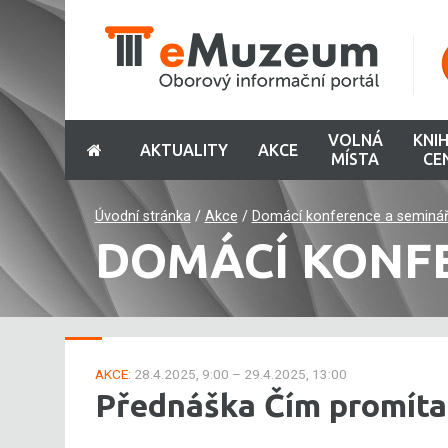
VOLNÁ
KNI
AKTUALITY
AKCE
MÍSTA
CE
Úvodní stránka
/
Akce
/
Domácí konference a seminá
DOMÁCÍ KONF
AKCE:
28.4.2025, 9:00 – 29.4.2025, 13:00
Přednáška Čím promíta