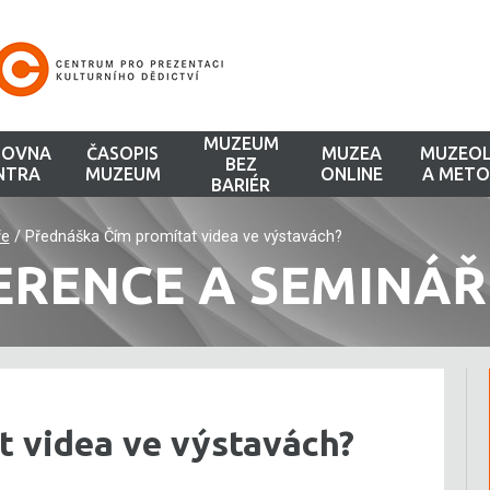
MUZEUM
HOVNA
ČASOPIS
MUZEA
MUZEOL
BEZ
NTRA
MUZEUM
ONLINE
A METO
BARIÉR
ře
/
Přednáška Čím promítat videa ve výstavách?
ERENCE A SEMINÁŘ
t videa ve výstavách?