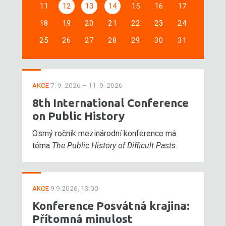
11
12
13
14
15
16
17
18
19
20
21
22
23
24
25
26
27
28
29
30
31
AKCE
7. 9. 2026 – 11. 9. 2026
8th International Conference
on Public History
Osmý ročník mezinárodní konference má
téma
The Public History of Difficult Pasts
.
AKCE
9.9.2026, 13:00
Konference Posvátná krajina:
Přítomná minulost