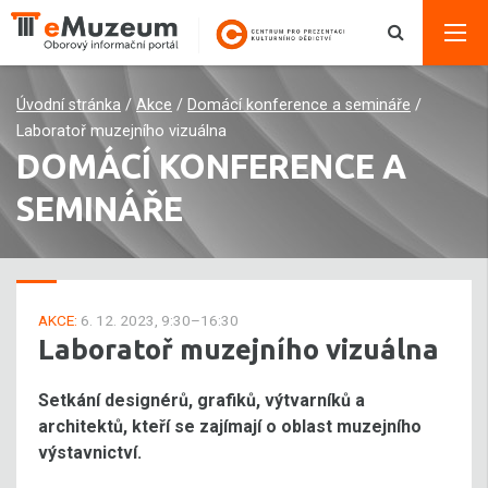
Úvodní stránka
/
Akce
/
Domácí konference a semináře
/
Laboratoř muzejního vizuálna
DOMÁCÍ KONFERENCE A
SEMINÁŘE
AKCE:
6. 12. 2023, 9:30–16:30
Laboratoř muzejního vizuálna
Setkání designérů, grafiků, výtvarníků a
architektů, kteří se zajímají o oblast muzejního
výstavnictví.