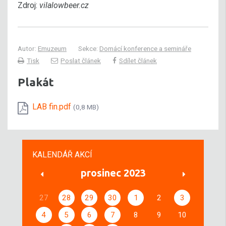
Zdroj:
vilalowbeer.cz
Autor:
Emuzeum
Sekce:
Domácí konference a semináře
Tisk
Poslat článek
Sdílet článek
Plakát
LAB fin.pdf
(0,8 MB)
KALENDÁŘ AKCÍ
prosinec 2023
27
28
29
30
1
2
3
4
5
6
7
8
9
10