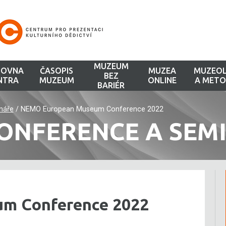
MUZEUM
HOVNA
ČASOPIS
MUZEA
MUZEOL
BEZ
NTRA
MUZEUM
ONLINE
A METO
BARIÉR
náře
/
NEMO European Museum Conference 2022
ONFERENCE A SEM
m Conference 2022