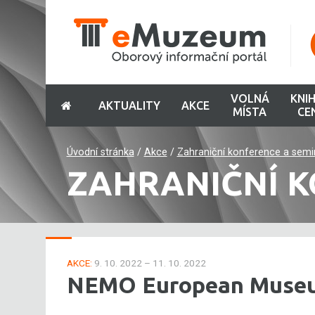
VOLNÁ
KNI
AKTUALITY
AKCE
MÍSTA
CE
Úvodní stránka
/
Akce
/
Zahraniční konference a semi
ZAHRANIČNÍ K
AKCE:
9. 10. 2022 – 11. 10. 2022
NEMO European Museu