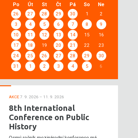
Po
Út
St
Čt
Pá
So
Ne
26
27
28
29
30
1
2
3
4
5
6
7
8
9
10
11
12
13
14
15
16
17
18
19
20
21
22
23
24
25
26
27
28
29
30
31
1
2
3
4
5
6
AKCE
7. 9. 2026 – 11. 9. 2026
8th International
Conference on Public
History
Osmý ročník mezinárodní konference má