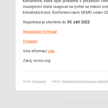
konference, která opět proběhne v prezenční for
muzejnictví může reagovat na rychle se měnící svět 
klimatická krize). Konferencí navíc NEMO oslaví 30
Registrace je otevřená do
30. září 2022
.
Registrační formulář
Program
Více informací
zde
.
Zdroj:
ne-mo.org
Autor:
Emuzeum
Sekce:
Zahraniční konference a seminá