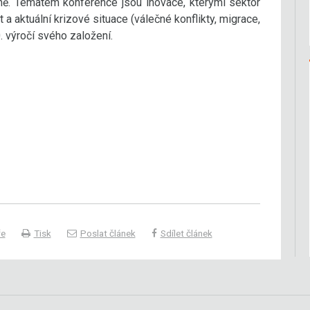
mě. Tématem konference jsou inovace, kterými sektor
a aktuální krizové situace (válečné konflikty, migrace,
. výročí svého založení.
ře
Tisk
Poslat článek
Sdílet článek