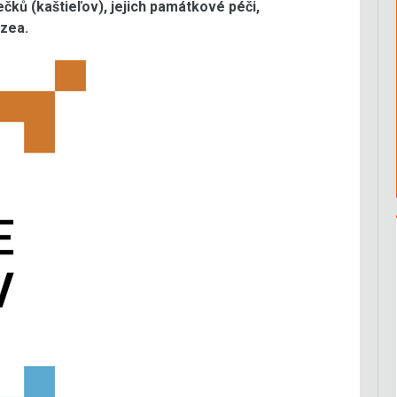
ů (kaštieľov), jejich památkové péči,
uzea.