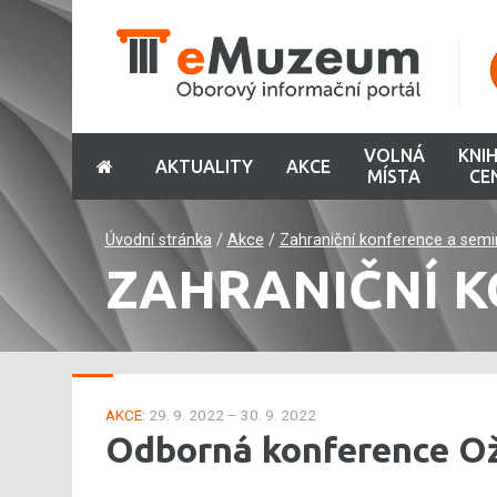
VOLNÁ
KNI
AKTUALITY
AKCE
MÍSTA
CE
Úvodní stránka
/
Akce
/
Zahraniční konference a semi
ZAHRANIČNÍ K
AKCE:
29. 9. 2022 – 30. 9. 2022
Odborná konference Ož