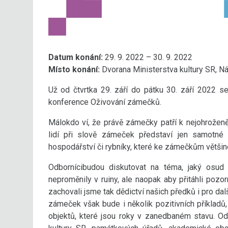
Datum konání:
29. 9. 2022 – 30. 9. 2022
Místo konání:
Dvorana Ministerstva kultury SR, N
Už od čtvrtka 29. září do pátku 30. září 2022 s
konference Oživování zámečků.
Málokdo ví, že právě zámečky patří k nejohroženě
lidí při slově zámeček představí jen samotné s
hospodářství či rybníky, které ke zámečkům většino
Odbornícibudou diskutovat na téma, jaký osud
neproměnily v ruiny, ale naopak aby přitáhli pozo
zachovali jsme tak dědictví našich předků i pro da
zámeček však bude i několik pozitivních příkladů,
objektů, které jsou roky v zanedbaném stavu. O