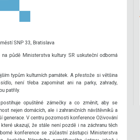
áměstí SNP 33, Bratislava
e na půdě Ministerstva kultury SR uskuteční odborná
jším typům kulturních památek. A přestože si většina
ídlo, není třeba zapomínat ani na parky, zahrady,
u patřily.
 postihuje opuštěné zámečky a co změnit, aby se
rnost nejen domácích, ale i zahraničních návštěvníků a
lší generace. V centru pozornosti konference Oživování
 které ukazují, že stále není pozdě i na záchranu těch
dborné konference se zúčastní zástupci Ministerstva