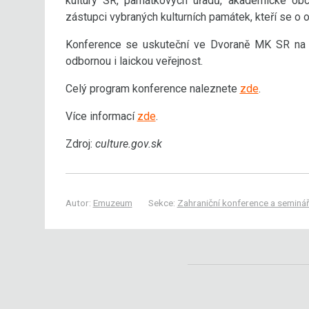
kultury SR, památkových úřadů, akademické obc
zástupci vybraných kulturních památek, kteří se o 
Konference se uskuteční ve Dvoraně MK SR na N
odbornou i laickou veřejnost.
Celý program konference naleznete
zde
.
Více informací
zde
.
Zdroj:
culture.gov.sk
Autor:
Emuzeum
Sekce:
Zahraniční konference a seminá