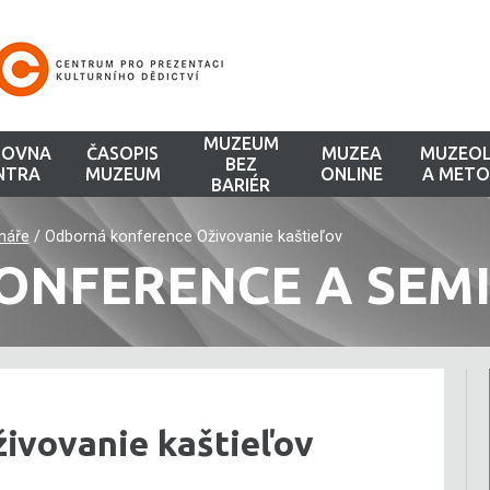
MUZEUM
HOVNA
ČASOPIS
MUZEA
MUZEOL
BEZ
NTRA
MUZEUM
ONLINE
A METO
BARIÉR
náře
/
Odborná konference Oživovanie kaštieľov
ONFERENCE A SEM
ivovanie kaštieľov