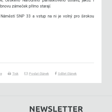
e, českého Národního památkového ústavu, jakož i
obnovu zámeček přímo starají.
áměstí SNP 33 a vstup na ni je volný pro širokou
ře
Tisk
Poslat článek
Sdílet článek
NEWSLETTER