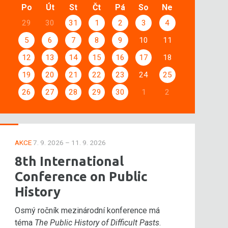
Po
Út
St
Čt
Pá
So
Ne
29
30
31
1
2
3
4
5
6
7
8
9
10
11
12
13
14
15
16
17
18
19
20
21
22
23
24
25
26
27
28
29
30
1
2
AKCE
7. 9. 2026 – 11. 9. 2026
8th International
Conference on Public
History
Osmý ročník mezinárodní konference má
téma
The Public History of Difficult Pasts
.