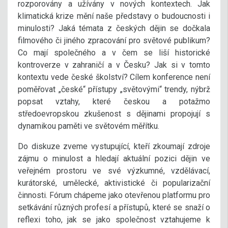
rozporovány a užívány v nových kontextech. Jak
klimatická krize mění naše představy o budoucnosti i
minulosti? Jaká témata z českých dějin se dočkala
filmového či jiného zpracování pro světové publikum?
Co mají společného a v čem se liší historické
kontroverze v zahraničí a v Česku? Jak si v tomto
kontextu vede české školství? Cílem konference není
poměřovat „české“ přístupy „světovými“ trendy, nýbrž
popsat vztahy, které českou a potažmo
středoevropskou zkušenost s dějinami propojují s
dynamikou paměti ve světovém měřítku.
Do diskuze zveme vystupující, kteří zkoumají zdroje
zájmu o minulost a hledají aktuální pozici dějin ve
veřejném prostoru ve své výzkumné, vzdělávací,
kurátorské, umělecké, aktivistické či popularizační
činnosti. Fórum chápeme jako otevřenou platformu pro
setkávání různých profesí a přístupů, které se snaží o
reflexi toho, jak se jako společnost vztahujeme k