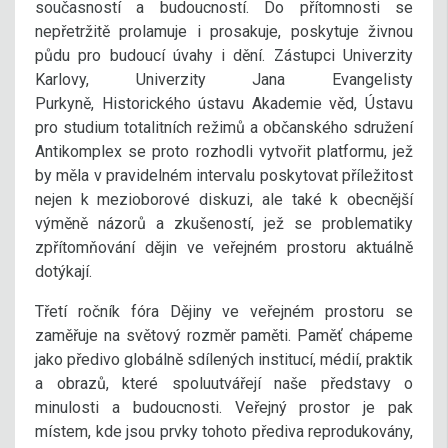
současností a budoucností. Do přítomnosti se
nepřetržitě prolamuje i prosakuje, poskytuje živnou
půdu pro budoucí úvahy i dění. Zástupci Univerzity
Karlovy, Univerzity Jana Evangelisty
Purkyně, Historického ústavu Akademie věd, Ústavu
pro studium totalitních režimů a občanského sdružení
Antikomplex se proto rozhodli vytvořit platformu, jež
by měla v pravidelném intervalu poskytovat příležitost
nejen k mezioborové diskuzi, ale také k obecnější
výměně názorů a zkušeností, jež se problematiky
zpřítomňování dějin ve veřejném prostoru aktuálně
dotýkají.
Třetí ročník fóra Dějiny ve veřejném prostoru se
zaměřuje na světový rozměr paměti. Paměť chápeme
jako předivo globálně sdílených institucí, médií, praktik
a obrazů, které spoluutvářejí naše představy o
minulosti a budoucnosti. Veřejný prostor je pak
místem, kde jsou prvky tohoto přediva reprodukovány,