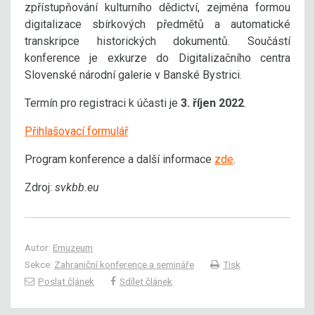
zpřístupňování kulturního dědictví, zejména formou
digitalizace sbírkových předmětů a automatické
transkripce historických dokumentů. Součástí
konference je exkurze do Digitalizačního centra
Slovenské národní galerie v Banské Bystrici.
Termín pro registraci k účasti je
3. říjen 2022
.
Přihlašovací formulář
Program konference a další informace
zde
.
Zdroj:
svkbb.eu
Autor:
Emuzeum
Sekce:
Zahraniční konference a semináře
Tisk
Poslat článek
Sdílet článek