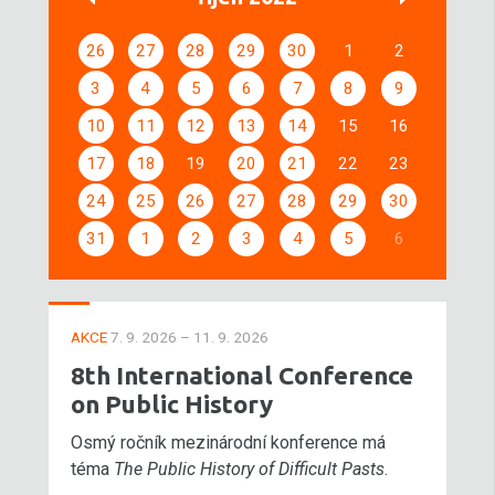
26
27
28
29
30
1
2
3
4
5
6
7
8
9
10
11
12
13
14
15
16
17
18
19
20
21
22
23
24
25
26
27
28
29
30
31
1
2
3
4
5
6
AKCE
7. 9. 2026 – 11. 9. 2026
8th International Conference
on Public History
Osmý ročník mezinárodní konference má
téma
The Public History of Difficult Pasts
.