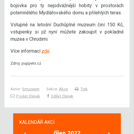
bojovka pro ty nejodvážnější hobity v prostorách
potemnělého Mydlářovského domu a přilehlých teras.
Vstupné na letošní Duchůplné muzeum činí 150 Kč,
vstupenky si již nyní můžete zakoupit v pokladně
muzea v Chrudimi.
Více informací
zde
.
Zdroj: puppets.cz
Autor:
Emuzeum
Sekce:
Akce
Tisk
Poslat článek
Sdílet článek
KALENDÁŘ AKCÍ
říjen 2022