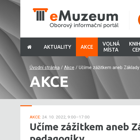
VOLNÁ
KNI
AKTUALITY
AKCE
MÍSTA
CE
Úvodní stránka
/
Akce
/
Učíme zážitkem aneb Základy
AKCE
AKCE:
24. 10. 2022, 9:00–17:00
Učíme zážitkem aneb Z
pedagogiky