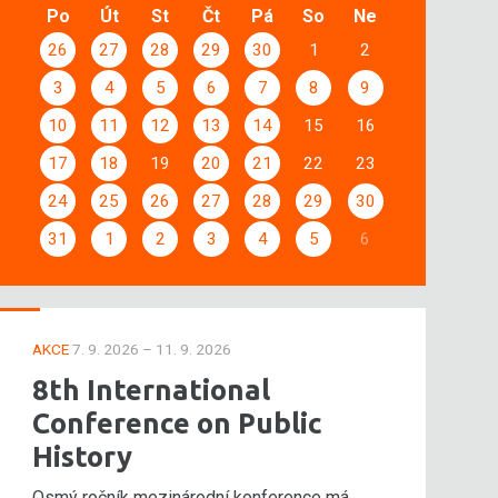
Po
Út
St
Čt
Pá
So
Ne
26
27
28
29
30
1
2
3
4
5
6
7
8
9
10
11
12
13
14
15
16
17
18
19
20
21
22
23
24
25
26
27
28
29
30
31
1
2
3
4
5
6
AKCE
7. 9. 2026 – 11. 9. 2026
8th International
Conference on Public
History
Osmý ročník mezinárodní konference má