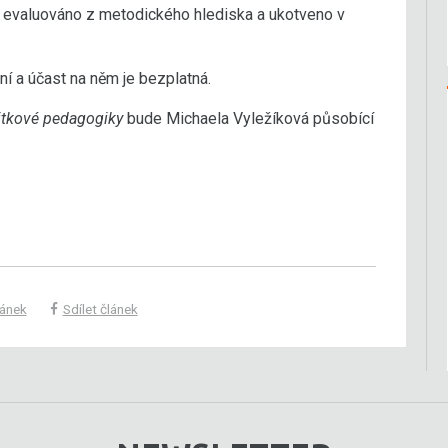
 evaluováno z metodického hlediska a ukotveno v
ní a účast na něm je bezplatná.
itkové pedagogiky
bude Michaela Vyležíková působící
lánek
Sdílet článek