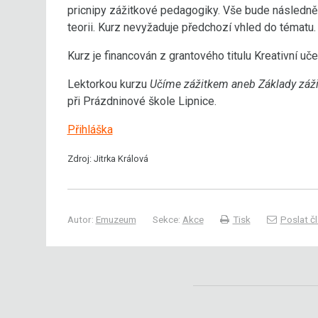
pricnipy zážitkové pedagogiky. Vše bude následně
teorii. Kurz nevyžaduje předchozí vhled do tématu.
Kurz je financován z grantového titulu Kreativní uče
Lektorkou kurzu
Učíme zážitkem aneb Základy záž
při Prázdninové škole Lipnice.
Přihláška
Zdroj: Jitrka Králová
Autor:
Emuzeum
Sekce:
Akce
Tisk
Poslat č