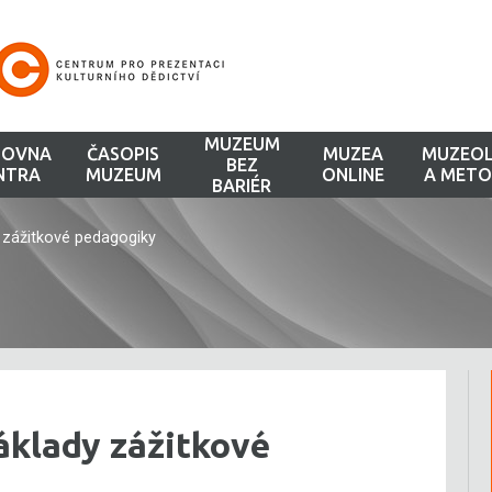
MUZEUM
HOVNA
ČASOPIS
MUZEA
MUZEOL
BEZ
NTRA
MUZEUM
ONLINE
A METO
BARIÉR
 zážitkové pedagogiky
áklady zážitkové