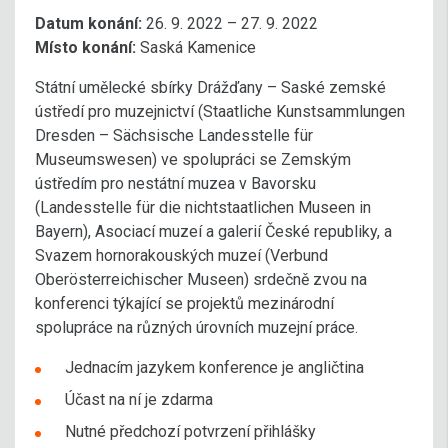
Datum konání:
26. 9. 2022 – 27. 9. 2022
Místo konání:
Saská Kamenice
Státní umělecké sbírky Drážďany – Saské zemské
ústředí pro muzejnictví (Staatliche Kunstsammlungen
Dresden – Sächsische Landesstelle für
Museumswesen) ve spolupráci se Zemským
ústředím pro nestátní muzea v Bavorsku
(Landesstelle für die nichtstaatlichen Museen in
Bayern), Asociací muzeí a galerií České republiky, a
Svazem hornorakouských muzeí (Verbund
Oberösterreichischer Museen) srdečně zvou na
konferenci týkající se projektů mezinárodní
spolupráce na různých úrovních muzejní práce.
Jednacím jazykem konference je angličtina
Účast na ní je zdarma
Nutné předchozí potvrzení přihlášky