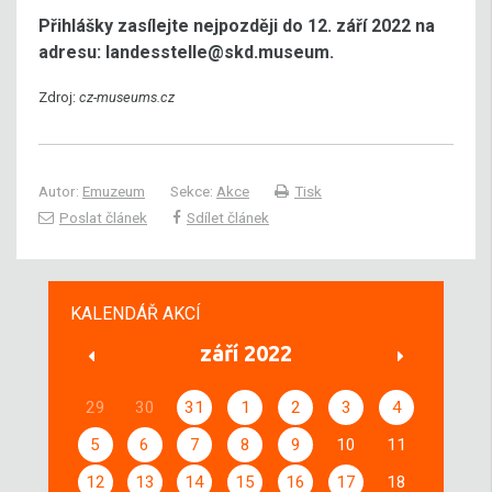
Přihlášky zasílejte nejpozději do 12. září 2022 na
adresu: landesstelle@skd.museum.
Zdroj:
cz-museums.cz
Autor:
Emuzeum
Sekce:
Akce
Tisk
Poslat článek
Sdílet článek
KALENDÁŘ AKCÍ
září 2022
29
30
31
1
2
3
4
5
6
7
8
9
10
11
12
13
14
15
16
17
18