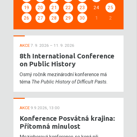
19
20
21
22
23
24
25
26
27
28
29
30
1
2
AKCE
7. 9. 2026 – 11. 9. 2026
8th International Conference
on Public History
Osmý ročník mezinárodní konference má
téma
The Public History of Difficult Pasts
.
AKCE
9.9.2026, 13:00
Konference Posvátná krajina:
Přítomná minulost
Mezioborová konference se koná při