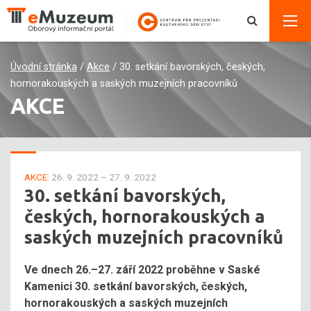
Úvodní stránka
/
Akce
/
30. setkání bavorských, českých,
hornorakouských a saských muzejních pracovníků
AKCE
AKCE:
26. 9. 2022 – 27. 9. 2022
30. setkání bavorských,
českých, hornorakouských a
saských muzejních pracovníků
Ve dnech 26.–27. září 2022 proběhne v Saské
Kamenici 30. setkání bavorských, českých,
hornorakouských a saských muzejních