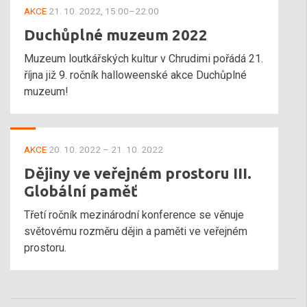
AKCE
21. 10. 2022, 15:00–22:00
Duchůplné muzeum 2022
Muzeum loutkářských kultur v Chrudimi pořádá 21.
října již 9. ročník halloweenské akce Duchůplné
muzeum!
AKCE
20. 10. 2022 – 21. 10. 2022
Dějiny ve veřejném prostoru III.
Globální paměť
Třetí ročník mezinárodní konference se věnuje
světovému rozměru dějin a paměti ve veřejném
prostoru.