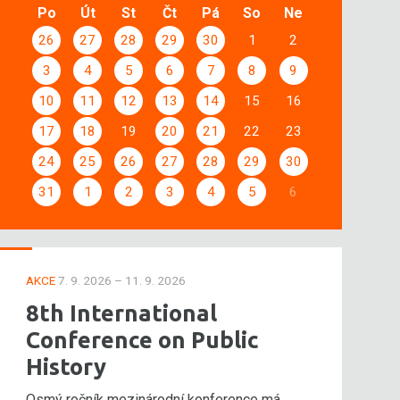
Po
Út
St
Čt
Pá
So
Ne
26
27
28
29
30
1
2
3
4
5
6
7
8
9
10
11
12
13
14
15
16
17
18
19
20
21
22
23
24
25
26
27
28
29
30
31
1
2
3
4
5
6
AKCE
7. 9. 2026 – 11. 9. 2026
8th International
Conference on Public
History
Osmý ročník mezinárodní konference má