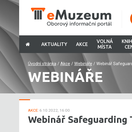
VOLNÁ
KNI
AKTUALITY
AKCE
MÍSTA
CE
Úvodní stránka
/
Akce
/
Webináře
/
Webinář Safeguardi
WEBINÁŘE
AKCE:
6.10.2022, 16:00
Webinář Safeguarding T