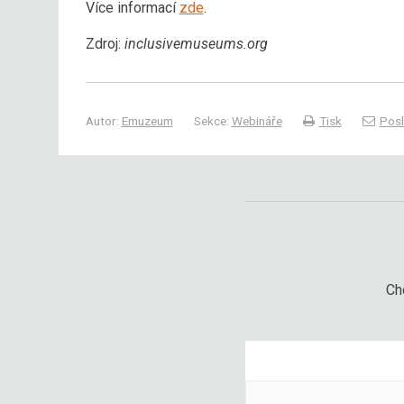
Více informací
zde
.
Zdroj:
inclusivemuseums.org
Autor:
Emuzeum
Sekce:
Webináře
Tisk
Posl
Chc