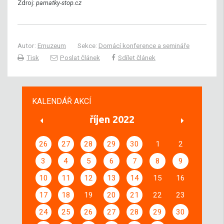
Zdroj:
pamatky-stop.cz
Autor:
Emuzeum
Sekce:
Domácí konference a semináře
Tisk
Poslat článek
Sdílet článek
KALENDÁŘ AKCÍ
říjen 2022
26
27
28
29
30
1
2
3
4
5
6
7
8
9
10
11
12
13
14
15
16
17
18
19
20
21
22
23
24
25
26
27
28
29
30