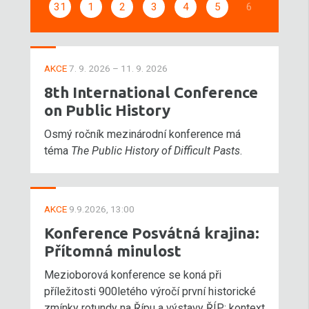
31
1
2
3
4
5
6
AKCE
7. 9. 2026 – 11. 9. 2026
8th International Conference
on Public History
Osmý ročník mezinárodní konference má
téma
The Public History of Difficult Pasts
.
AKCE
9.9.2026, 13:00
Konference Posvátná krajina:
Přítomná minulost
Mezioborová konference se koná při
příležitosti 900letého výročí první historické
zmínky rotundy na Řípu a výstavy ŘÍP: kontext