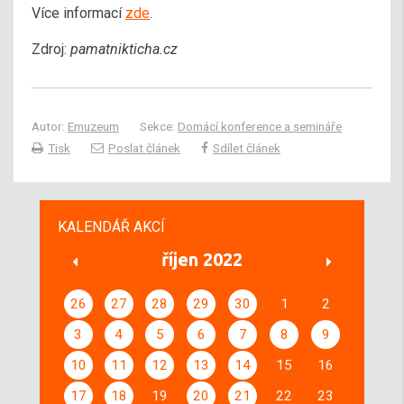
Více informací
zde
.
Zdroj:
pamatnikticha.cz
Autor:
Emuzeum
Sekce:
Domácí konference a semináře
Tisk
Poslat článek
Sdílet článek
KALENDÁŘ AKCÍ
říjen 2022
26
27
28
29
30
1
2
3
4
5
6
7
8
9
10
11
12
13
14
15
16
17
18
19
20
21
22
23