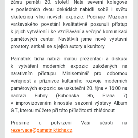
žánru paměti 20. století. Naši severní kolegové
v posledních dvou dekádách nabídli sobě i světu
skutečnou vlnu nových expozic. Počínaje Muzeem
varšavského povstání kvalitativně posunuli přístup
k jejich vytváření i ke vzdělávání a veřejné komunikaci
paměťových center. Navštívili jsme nové výstavní
prostory, setkali se s jejich autory a kurátory.
Památník ticha nabízí malou prezentaci a diskusi
k vytváření moderních expozic založených na
narativním přístupu. Miniseminář pro odbornou
veřejnost a příznivce kulturního rozvoje moderních
paměťových expozic se uskuteční 20. října v 16:00 na
nádraží Bubny (Bubenská 8b, Praha 7)
v improvizovaném kinosále sezonní výstavy Album
G.T., kterou můžete při této příležitosti zhlédnout.
Prosíme o potvrzení Vaší účasti na
rezervace@pamatnikticha.cz
.