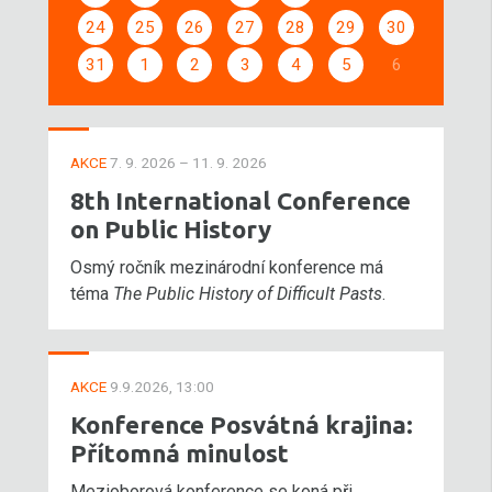
24
25
26
27
28
29
30
31
1
2
3
4
5
6
AKCE
7. 9. 2026 – 11. 9. 2026
8th International Conference
on Public History
Osmý ročník mezinárodní konference má
téma
The Public History of Difficult Pasts
.
AKCE
9.9.2026, 13:00
Konference Posvátná krajina:
Přítomná minulost
Mezioborová konference se koná při