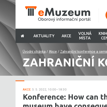
VOLNÁ
KNI
AKTUALITY
AKCE
MÍSTA
CE
Úvodní stránka
/
Akce
/
Zahraniční konference a semi
ZAHRANIČNÍ K
AKCE:
5. 5. 2022, 10:00–18:30
Konference: How can th
museum have conseque