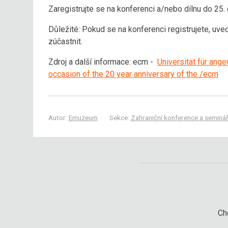
Zaregistrujte se na konferenci a/nebo dílnu do 2
Důležité: Pokud se na konferenci registrujete, uv
zúčastnit.
Zdroj a další informace: ecm -
Universität für ang
occasion of the 20 year anniversary of the /ecm
Autor:
Emuzeum
Sekce:
Zahraniční konference a seminá
Chc