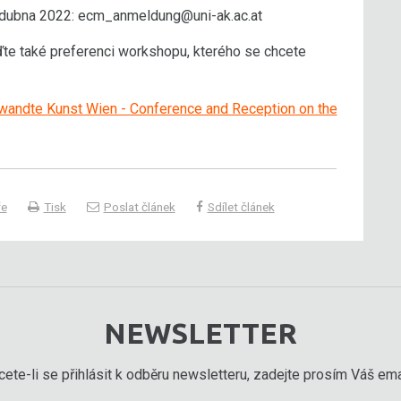
5. dubna 2022: ecm_anmeldung@uni-ak.ac.at
eďte také preferenci workshopu, kterého se chcete
ewandte Kunst Wien - Conference and Reception on the
ře
Tisk
Poslat článek
Sdílet článek
NEWSLETTER
ete-li se přihlásit k odběru newsletteru, zadejte prosím Váš emai