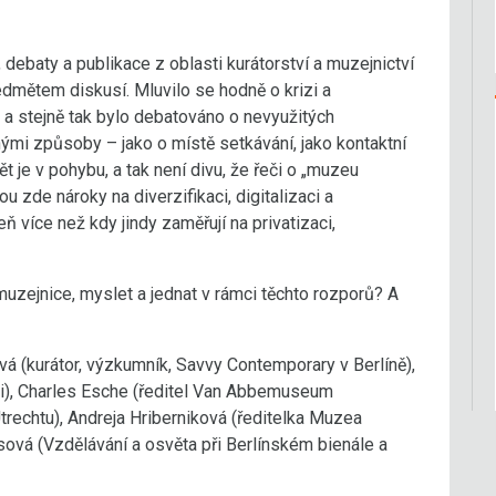
debaty a publikace z oblasti kurátorství a muzejnictví
edmětem diskusí. Mluvilo se hodně o krizi a
 a stejně tak bylo debatováno o nevyužitých
mi způsoby – jako o místě setkávání, jako kontaktní
ět je v pohybu, a tak není divu, že řeči o „muzeu
u zde nároky na diverzifikaci, digitalizaci a
ň více než kdy jindy zaměřují na privatizaci,
 muzejnice, myslet a jednat v rámci těchto rozporů? A
 (kurátor, výzkumník, Savvy Contemporary v Berlíně),
i), Charles Esche (ředitel Van Abbemuseum
trechtu), Andreja Hriberniková (ředitelka Muzea
vá (Vzdělávání a osvěta při Berlínském bienále a