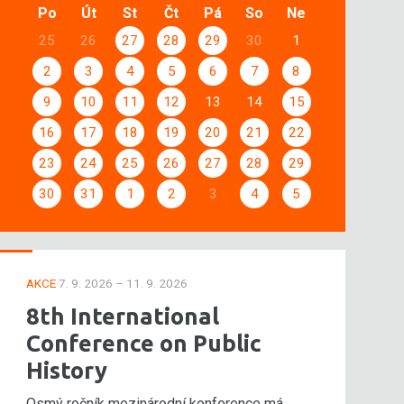
Po
Út
St
Čt
Pá
So
Ne
25
26
27
28
29
30
1
2
3
4
5
6
7
8
9
10
11
12
13
14
15
16
17
18
19
20
21
22
23
24
25
26
27
28
29
30
31
1
2
3
4
5
AKCE
7. 9. 2026 – 11. 9. 2026
8th International
Conference on Public
History
Osmý ročník mezinárodní konference má