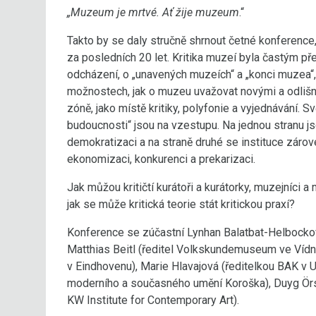
„Muzeum je mrtvé. Ať žije muzeum
.“
Takto by se daly stručně shrnout četné konference, 
za posledních 20 let. Kritika muzeí byla častým př
odcházení, o „unavených muzeích“ a „konci muzea“,
možnostech, jak o muzeu uvažovat novými a odlišný
zóně, jako místě kritiky, polyfonie a vyjednávání. Sv
budoucnosti“ jsou na vzestupu. Na jednou stranu jso
demokratizaci a na straně druhé se instituce zárove
ekonomizaci, konkurenci a prekarizaci.
Jak můžou kritičtí kurátoři a kurátorky, muzejníci a
jak se může kritická teorie stát kritickou praxí?
Konference se zúčastní Lynhan Balatbat-Helbocková
Matthias Beitl (ředitel Volkskundemuseum ve Vídn
v Eindhovenu), Marie Hlavajová (ředitelkou BAK v U
moderního a současného umění Koroška), Duyg Örso
KW Institute for Contemporary Art).