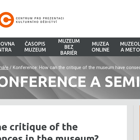
MUZEUM
HOVNA
ČASOPIS
MUZEA
MUZEOL
BEZ
NTRA
MUZEUM
ONLINE
A METO
BARIÉR
náře
/
Konference: How can the critique of the museum have cons
ONFERENCE A SEM
e critique of the
nces in the museum?