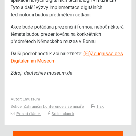
aplikace nových digitálních technologií v muzeích?
Tyto a další výzvy implementace digitálních
technologií budou předmětem setkání.
Akce bude pořádána prezenční formou, neboť některá
témata budou prezentována na konkrétních
předmětech Německého muzea v Bonnu.
Další podrobnosti k aci naleznete:
(Er)Zeugnisse des
Digitalen im Museum
Zdroj: deutsches-museum.de
Autor:
Emuzeum
Sekce:
Zahraniční konference a semináře
Tisk
Poslat článek
Sdílet článek