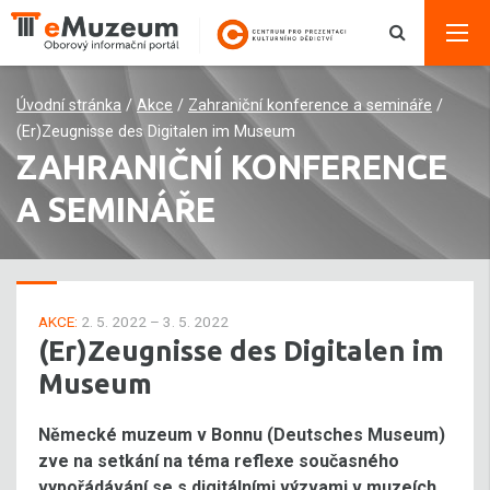
Úvodní stránka
/
Akce
/
Zahraniční konference a semináře
/
(Er)Zeugnisse des Digitalen im Museum
ZAHRANIČNÍ KONFERENCE
A SEMINÁŘE
AKCE:
2. 5. 2022 – 3. 5. 2022
(Er)Zeugnisse des Digitalen im
Museum
Německé muzeum v Bonnu (Deutsches Museum)
zve na setkání na téma reflexe současného
vypořádávání se s digitálními výzvami v muzeích.