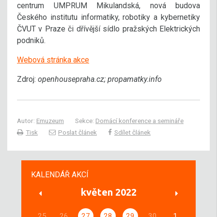
centrum UMPRUM Mikulandská, nová budova
Českého institutu informatiky, robotiky a kybernetiky
ČVUT v Praze či dřívější sídlo pražských Elektrických
podniků.
Webová stránka akce
Zdroj:
openhousepraha.cz; propamatky.info
Autor:
Emuzeum
Sekce:
Domácí konference a semináře
Tisk
Poslat článek
Sdílet článek
KALENDÁŘ AKCÍ
květen 2022
25
26
27
28
29
30
1