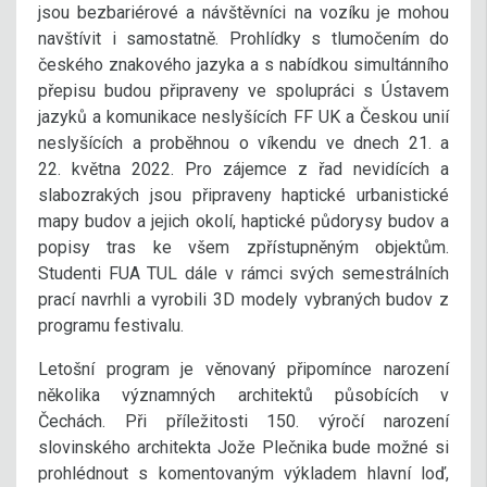
jsou bezbariérové a návštěvníci na vozíku je mohou
navštívit i samostatně. Prohlídky s tlumočením do
českého znakového jazyka a s nabídkou simultánního
přepisu budou připraveny ve spolupráci s Ústavem
jazyků a komunikace neslyšících FF UK a Českou unií
neslyšících a proběhnou o víkendu ve dnech 21. a
22. května 2022. Pro zájemce z řad nevidících a
slabozrakých jsou připraveny haptické urbanistické
mapy budov a jejich okolí, haptické půdorysy budov a
popisy tras ke všem zpřístupněným objektům.
Studenti FUA TUL dále v rámci svých semestrálních
prací navrhli a vyrobili 3D modely vybraných budov z
programu festivalu.
Letošní program je věnovaný připomínce narození
několika významných architektů působících v
Čechách. Při příležitosti 150. výročí narození
slovinského architekta Jože Plečnika bude možné si
prohlédnout s komentovaným výkladem hlavní loď,