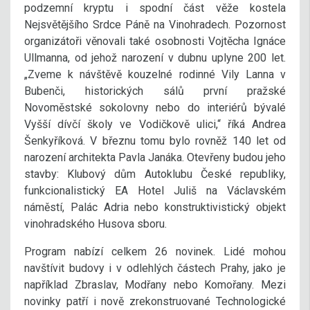
podzemní kryptu i spodní část věže kostela
Nejsvětějšího Srdce Páně na Vinohradech. Pozornost
organizátoři věnovali také osobnosti Vojtěcha Ignáce
Ullmanna, od jehož narození v dubnu uplyne 200 let.
„Zveme k návštěvě kouzelné rodinné Vily Lanna v
Bubenči, historických sálů první pražské
Novoměstské sokolovny nebo do interiérů bývalé
Vyšší dívčí školy ve Vodičkově ulici,“ říká Andrea
Šenkyříková. V březnu tomu bylo rovněž 140 let od
narození architekta Pavla Janáka. Otevřeny budou jeho
stavby: Klubový dům Autoklubu České republiky,
funkcionalistický EA Hotel Juliš na Václavském
náměstí, Palác Adria nebo konstruktivistický objekt
vinohradského Husova sboru.
Program nabízí celkem 26 novinek. Lidé mohou
navštívit budovy i v odlehlých částech Prahy, jako je
například Zbraslav, Modřany nebo Komořany. Mezi
novinky patří i nově zrekonstruované Technologické