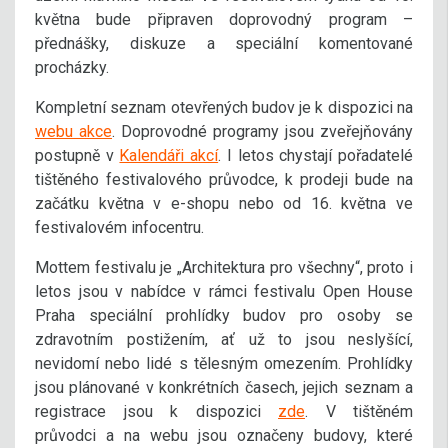
května bude připraven doprovodný program –
přednášky, diskuze a speciální komentované
procházky.
Kompletní seznam otevřených budov je k dispozici na
webu akce
. Doprovodné programy jsou zveřejňovány
postupně v
Kalendáři akcí
. I letos chystají pořadatelé
tištěného festivalového průvodce, k prodeji bude na
začátku května v e-shopu nebo od 16. května ve
festivalovém infocentru.
Mottem festivalu je „Architektura pro všechny“, proto i
letos jsou v nabídce v rámci festivalu Open House
Praha speciální prohlídky budov pro osoby se
zdravotním postižením, ať už to jsou neslyšící,
nevidomí nebo lidé s tělesným omezením. Prohlídky
jsou plánované v konkrétních časech, jejich seznam a
registrace jsou k dispozici
zde
. V tištěném
průvodci a na webu jsou označeny budovy, které