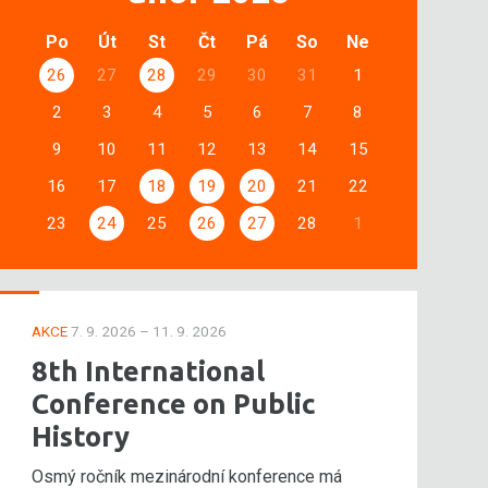
Po
Út
St
Čt
Pá
So
Ne
26
27
28
29
30
31
1
2
3
4
5
6
7
8
9
10
11
12
13
14
15
16
17
18
19
20
21
22
23
24
25
26
27
28
1
AKCE
7. 9. 2026 – 11. 9. 2026
8th International
Conference on Public
History
Osmý ročník mezinárodní konference má