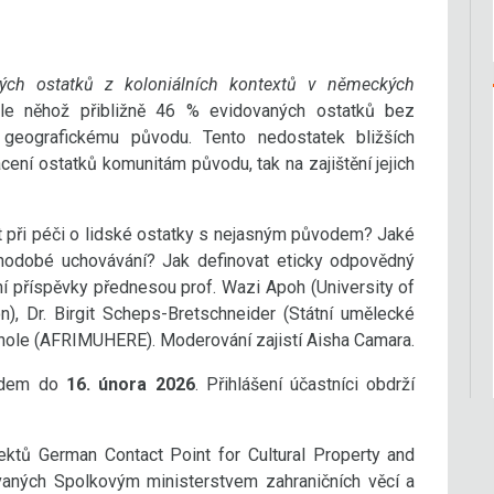
ých ostatků z koloniálních kontextů v německých
le něhož přibližně 46 % evidovaných ostatků bez
u geografickému původu. Tento nedostatek bližších
ení ostatků komunitám původu, tak na zajištění jejich
t při péči o lidské ostatky s nejasným původem? Jaké
uhodobé uchovávání? Jak definovat eticky odpovědný
ní příspěvky přednesou prof. Wazi Apoh (University of
n), Dr. Birgit Scheps-Bretschneider (Státní umělecké
hole (AFRIMUHERE). Moderování zajistí Aisha Camara.
ředem do
16. února 2026
. Přihlášení účastníci obdrží
jektů German Contact Point for Cultural Property and
aných Spolkovým ministerstvem zahraničních věcí a