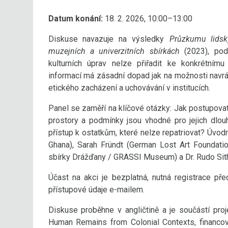
Datum konání:
18. 2. 2026, 10:00–13:00
Diskuse navazuje na výsledky
Průzkumu lidsk
muzejních a univerzitních sbírkách
(2023), pod
kulturních úprav nelze přiřadit ke konkrétním
informací má zásadní dopad jak na možnosti navrác
etického zacházení a uchovávání v institucích.
Panel se zaměří na klíčové otázky: Jak postupova
prostory a podmínky jsou vhodné pro jejich dlo
přístup k ostatkům, které nelze repatriovat? Úvod
Ghana), Sarah Fründt (German Lost Art Foundatio
sbírky Drážďany / GRASSI Museum) a Dr. Rudo Sit
Účast na akci je bezplatná, nutná registrace p
přístupové údaje e-mailem.
Diskuse proběhne v angličtině a je součástí pro
Human Remains from Colonial Contexts, financov