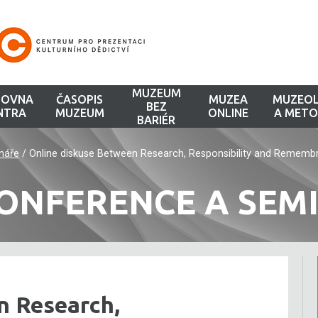
MUZEUM
HOVNA
ČASOPIS
MUZEA
MUZEOL
BEZ
NTRA
MUZEUM
ONLINE
A METO
BARIÉR
náře
/
Online diskuse Between Research, Responsibility and Rememb
ONFERENCE A SEM
n Research,