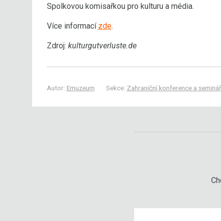
Spolkovou komisařkou pro kulturu a média.
Více informací
zde
.
Zdroj:
kulturgutverluste.de
Autor:
Emuzeum
Sekce:
Zahraniční konference a seminá
Chc