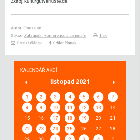
Zdroj: kulturgutverluste.de
Autor:
Emuzeum
Sekce:
Zahraniční konference a semináře
Tisk
Poslat článek
Sdílet článek
KALENDÁŘ AKCÍ
listopad 2021
1
2
3
4
5
6
7
8
9
10
11
12
13
14
15
16
17
18
19
20
21
22
23
24
25
26
27
28
29
30
1
2
3
4
5