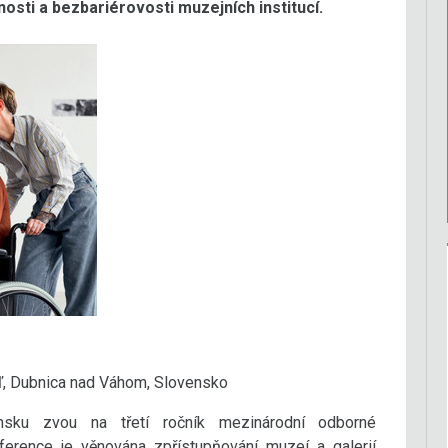
osti a bezbariérovosti muzejních institucí.
, Dubnica nad Váhom, Slovensko
ku zvou na třetí ročník mezinárodní odborné
ference je věnována zpřístupňování muzeí a galerií