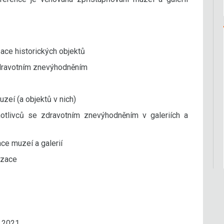
zace historických objektů
zdravotním znevýhodněním
uzeí (a objektů v nich)
notlivců se zdravotním znevýhodněním v galeriích a
ace muzeí a galerií
izace
0.2021