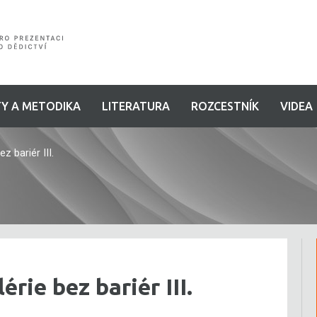
Y A METODIKA
LITERATURA
ROZCESTNÍK
VIDEA
 bariér III.
rie bez bariér III.