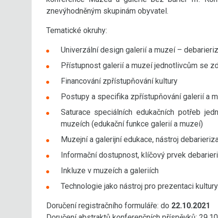
znevýhodněným skupinám obyvatel.
Tematické okruhy:
Univerzální design galerií a muzeí – debarieri
Přístupnost galerií a muzeí jednotlivcům se 
Financování zpřístupňování kultury
Postupy a specifika zpřístupňování galerií a m
Saturace speciálních edukačních potřeb jed
muzeích (edukační funkce galerií a muzeí)
Muzejní a galerijní edukace, nástroj debarieriz
Informační dostupnost, klíčový prvek debarier
Inkluze v muzeích a galeriích
Technologie jako nástroj pro prezentaci kultury
Doručení registračního formuláře: do
22.10.2021
Doručení abstraktů konferenčních příspěvků: 29.1