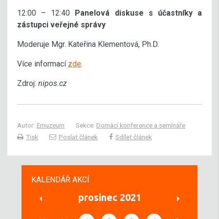
12:00 – 12:40
Panelová diskuse s účastníky a
zástupci veřejné správy
Moderuje Mgr. Kateřina Klementová, Ph.D.
Více informací
zde
.
Zdroj:
nipos.cz
Autor:
Emuzeum
Sekce:
Domácí konference a semináře
Tisk
Poslat článek
Sdílet článek
KALENDÁŘ AKCÍ
prosinec 2021