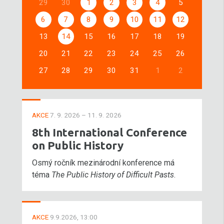
29
30
1
2
3
4
5
6
7
8
9
10
11
12
13
14
15
16
17
18
19
20
21
22
23
24
25
26
27
28
29
30
31
1
2
AKCE
7. 9. 2026 – 11. 9. 2026
8th International Conference
on Public History
Osmý ročník mezinárodní konference má
téma
The Public History of Difficult Pasts
.
AKCE
9.9.2026, 13:00