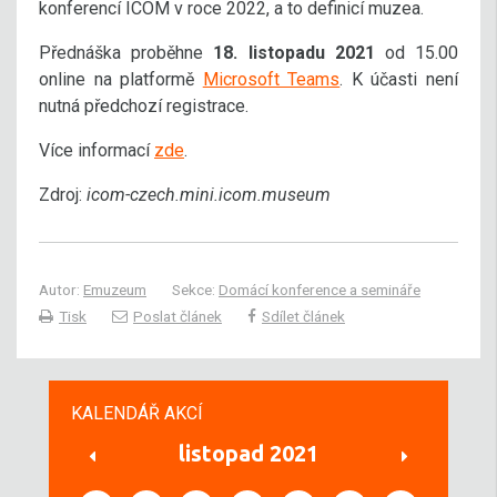
konferencí ICOM v roce 2022, a to definicí muzea.
Přednáška proběhne
18. listopadu 2021
od 15.00
online na platformě
Microsoft Teams
. K účasti není
nutná předchozí registrace.
Více informací
zde
.
Zdroj:
icom-czech.mini.icom.museum
Autor:
Emuzeum
Sekce:
Domácí konference a semináře
Tisk
Poslat článek
Sdílet článek
KALENDÁŘ AKCÍ
listopad 2021