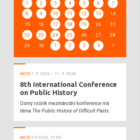
1
2
3
4
5
6
7
8
9
10
11
12
13
14
15
16
17
18
19
20
21
22
23
24
25
26
27
28
29
30
1
2
3
4
5
AKCE
7. 9. 2026 – 11. 9. 2026
8th International Conference
on Public History
Osmý ročník mezinárodní konference má
téma
The Public History of Difficult Pasts
.
AKCE
9.9.2026, 13:00