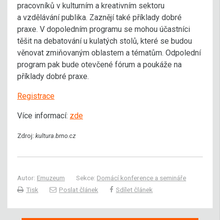
pracovníků v kulturním a kreativním sektoru
a vzdělávání publika. Zaznějí také příklady dobré
praxe. V dopoledním programu se mohou účastníci
těšit na debatování u kulatých stolů, které se budou
věnovat zmiňovaným oblastem a tématům. Odpolední
program pak bude otevčené fórum a poukáže na
příklady dobré praxe.
Registrace
Více informací:
zde
Zdroj:
kultura.brno.cz
Autor:
Emuzeum
Sekce:
Domácí konference a semináře
Tisk
Poslat článek
Sdílet článek