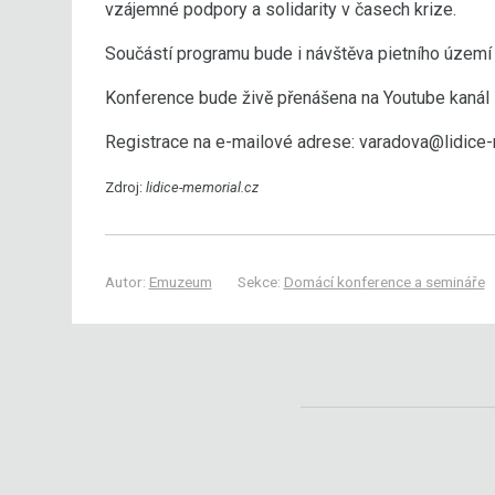
vzájemné podpory a solidarity v časech krize.
Součástí programu bude i návštěva pietního území 
Konference bude živě přenášena na Youtube kanál 
Registrace na e-mailové adrese: varadova@lidice
Zdroj:
lidice-memorial.cz
Autor:
Emuzeum
Sekce:
Domácí konference a semináře