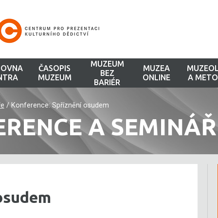
MUZEUM
HOVNA
ČASOPIS
MUZEA
MUZEOL
BEZ
NTRA
MUZEUM
ONLINE
A METO
BARIÉR
ře
/
Konference: Spříznění osudem
ERENCE A SEMINÁŘ
 osudem