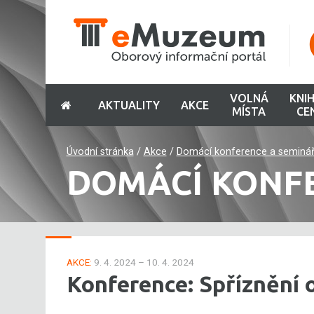
VOLNÁ
KNI
AKTUALITY
AKCE
MÍSTA
CE
Úvodní stránka
/
Akce
/
Domácí konference a seminá
DOMÁCÍ KONF
AKCE:
9. 4. 2024 – 10. 4. 2024
Konference: Spříznění