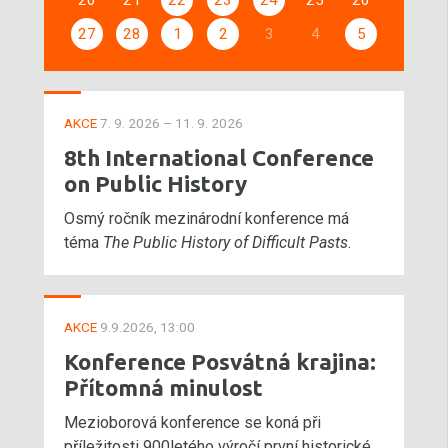
20
21
22
23
24
25
26
27
28
1
2
3
4
5
AKCE
7. 9. 2026 – 11. 9. 2026
8th International Conference
on Public History
Osmý ročník mezinárodní konference má
téma
The Public History of Difficult Pasts
.
AKCE
9.9.2026, 13:00
Konference Posvátná krajina:
Přítomná minulost
Mezioborová konference se koná při
příležitosti 900letého výročí první historické