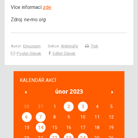
Více informací
zde
.
Zdroj:
ne-mo.org
Autor:
Emuzeum
Sekce:
Webináře
Tisk
Poslat článek
Sdílet článek
KALENDÁŘ AKCÍ
únor 2023
30
31
1
2
3
4
5
6
7
8
9
10
11
12
13
14
15
16
17
18
19