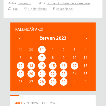
Autor:
Emuzeum
Sekce:
Domácí konference a semináře
Tisk
Poslat článek
Sdílet článek
KALENDÁŘ AKCÍ
červen 2023
29
30
31
1
2
3
4
5
6
7
8
9
10
11
12
13
14
15
16
17
18
19
20
21
22
23
24
25
26
27
28
29
30
1
2
AKCE
7. 9. 2026 – 11. 9. 2026