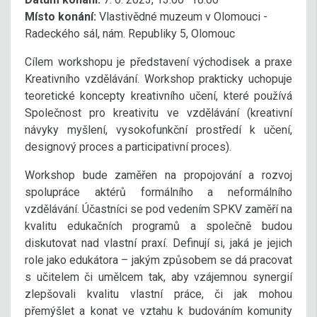
Místo konání:
Vlastivědné muzeum v Olomouci -
Radeckého sál, nám. Republiky 5, Olomouc
Cílem workshopu je představení východisek a praxe
Kreativního vzdělávání. Workshop prakticky uchopuje
teoretické koncepty kreativního učení, které používá
Společnost pro kreativitu ve vzdělávání (kreativní
návyky myšlení, vysokofunkční prostředí k učení,
designový proces a participativní proces).
Workshop bude zaměřen na propojování a rozvoj
spolupráce aktérů formálního a neformálního
vzdělávání. Účastníci se pod vedením SPKV zaměří na
kvalitu edukačních programů a společně budou
diskutovat nad vlastní praxí. Definují si, jaká je jejich
role jako edukátora – jakým způsobem se dá pracovat
s učitelem či umělcem tak, aby vzájemnou synergií
zlepšovali kvalitu vlastní práce, či jak mohou
přemýšlet a konat ve vztahu k budováním komunity