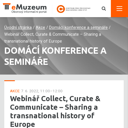
Úvodní stránka
/
Akce
/
Domácí konference a semináře
/
Webinář Collect, Curate & Communicate – Sharing a
transnational history of Europe
DOMÁCÍ KONFERENCE A
SEMINÁŘE
AKCE:
7. 6. 2022, 11:00–12:00
Webinář Collect, Curate &
Communicate – Sharing a
transnational history of
Europe