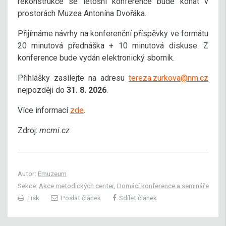
rekonstrukce se letošní konference bude konat v
prostorách Muzea Antonína Dvořáka.
Přijímáme návrhy na konferenční příspěvky ve formátu
20 minutová přednáška + 10 minutová diskuse. Z
konference bude vydán elektronický sborník.
Přihlášky zasílejte na adresu
tereza.zurkova@nm.cz
nejpozději do
31. 8. 2026
.
Více informací
zde
.
Zdroj:
mcmi.cz
Autor:
Emuzeum
Sekce:
Akce metodických center
,
Domácí konference a semináře
Tisk
Poslat článek
Sdílet článek